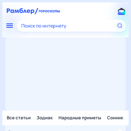
Поиск по интернету
Все статьи
Зодиак
Народные приметы
Сонник