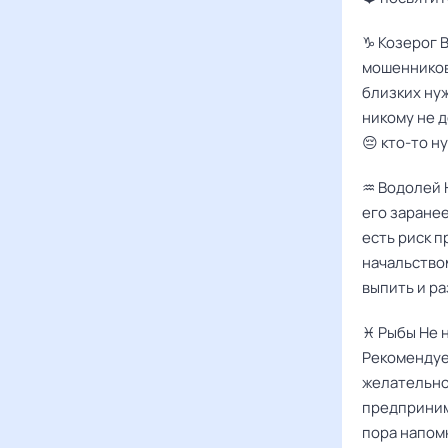
♑️ Козерог 
мошенников
близких нуж
никому не д
😔 кто-то н
♒️ Водолей
его заранее
есть риск п
начальством
выпить и р
♓️ Рыбы Не
Рекомендуе
желательно
предприним
пора напом