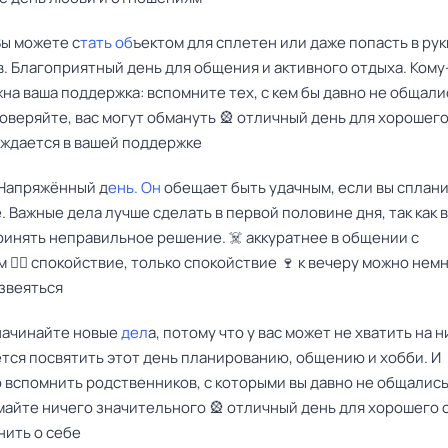
Вы можете с
тать об
ъектом для сплетен или даже попасть в рук
. Благоприятный день для общения и активного отдыха. Кому
на ваша поддержка: вспомните тех, с кем бы давно не общалис
оверяйте, вас могут обмануть 🎡 отличный день для хорошег
уждается в вашей поддержке
 Напряжённый д
ень. Он
обещает быть удачным, если вы сплан
. Важные дела лучше сделать в первой половине дня, так как 
ринять неправильное решение. ☠️ аккуратнее в общении с
 🤦‍♀️ спокойствие, только спокойствие 🍷 к вечеру можно нем
азвеяться
 начинайте новые
дел
а, потому что у вас может не хватить на н
тся посвятить этот день планированию, общению и хобби. И
 вспомнить родственников, с которыми вы давно не общались.
айте ничего значительного 🎡 отличный день для хорошего о
нить о себе