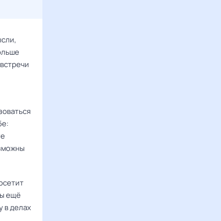
ысли,
ольше
 встречи
изоваться
бе:
те
озможны
посетит
вы ещё
у в делах