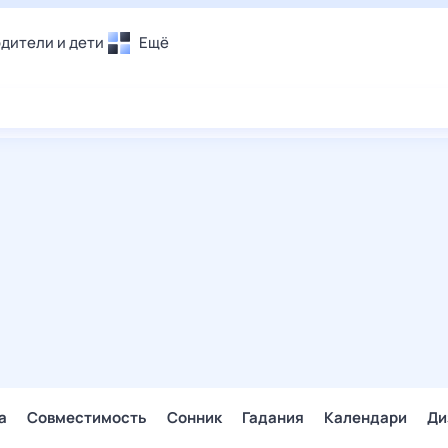
дители и дети
Ещё
Почта
овье
Поиск
лечения и отдых
Погода
и уют
ТВ-программа
т
ера
ологии и тренды
енные ситуации
егаем вместе
скопы
Помощь
а
Совместимость
Сонник
Гадания
Календари
Ди