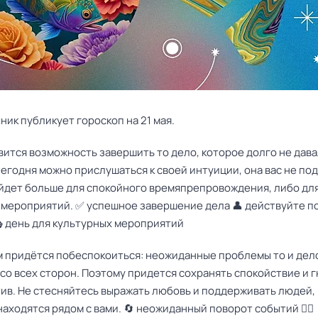
ик публикует гороскоп на 21 мая.
вится возможность завершить то дело, которое долго не дав
егодня можно прислушаться к своей интуиции, она вас не под
йдет больше для спокойного времяпрепровождения, либо дл
 мероприятий. ✅ успешное завершение дела 👤 действуйте п
 день для культурных мероприятий
м придётся побеспокоиться: неожиданные проблемы то и дел
со всех сторон. Поэтому придется сохранять спокойствие и г
тив. Не стесняйтесь выражать любовь и поддерживать людей,
аходятся рядом с вами. 🔄 неожиданный поворот событий 🤦‍♀️