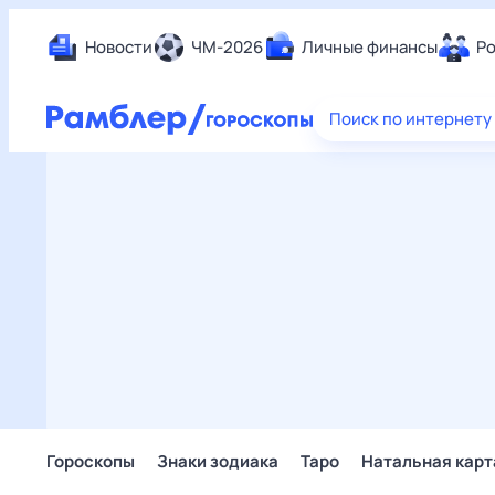
Новости
ЧМ-2026
Личные финансы
Ро
Еда
Поиск по интернету
Здор
Разв
Дом 
Спор
Карь
Авто
Техн
Жизн
Сбер
Горо
Гороскопы
Знаки зодиака
Таро
Натальная карт