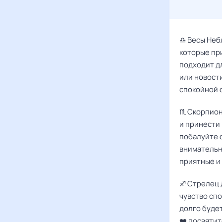
♎️ Весы Неб
которые пр
подходит д
или новости
спокойной о
♏️ Скорпион
и принести
побалуйте 
внимательны
приятные и
♐️ Стрелец 
чувство спо
долго будет
❤️ посвяти