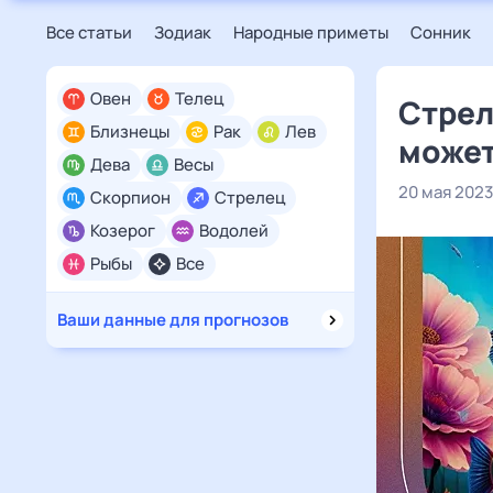
Все статьи
Зодиак
Народные приметы
Сонник
Овен
Телец
Стрел
Близнецы
Рак
Лев
может
Дева
Весы
20 мая 2023
Скорпион
Стрелец
Козерог
Водолей
Рыбы
Все
Ваши данные для прогнозов