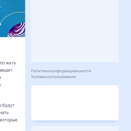
ало жить
ведет.
Политика конфиденциальности
Условия использования
я
о
о будут
нать
 которые