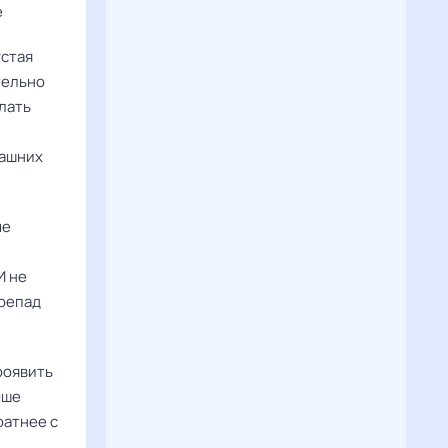
е
устая
тельно
лать
машних
ые
И не
ерепад
роявить
чше
ратнее с