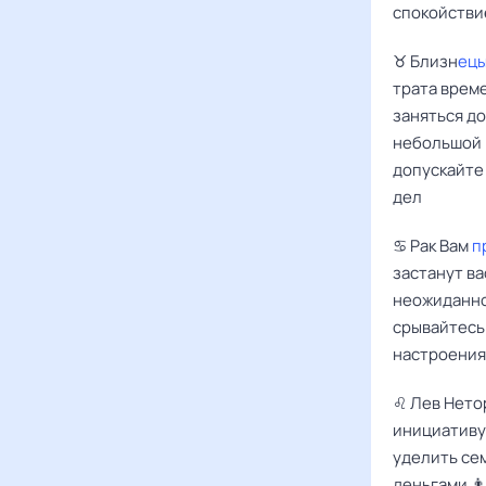
спокойствие
♉️ Близн
ецы
трата време
заняться д
небольшой р
допускайте 
дел
♋️ Рак Вам
п
застанут ва
неожиданно
срывайтесь
настроения 
♌️ Лев Нето
инициативу
уделить сем
деньгами 👨