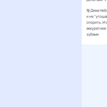
♍️ Дева Неб
и не "угоща
спорить. И 
аккуратнее 
зубами