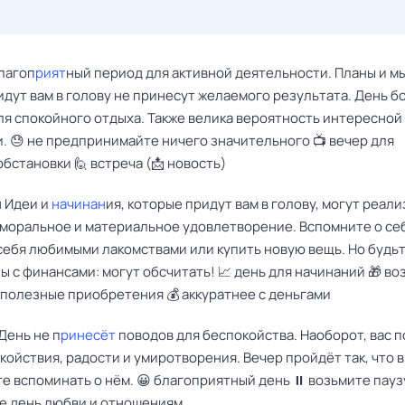
лагоп
рият
ный период для активной деятельности. Планы и м
идут вам в голову не принесут желаемого результата. День б
ля спокойного отдыха. Также велика вероятность интересной
. 😓 не предпринимайте ничего значительного 📺 вечер для
бстановки 🙋 встреча (📩 новость)
 Идеи и
начинан
ия, которые придут вам в голову, могут реал
 моральное и материальное удовлетворение. Вспомните о се
себя любимыми лакомствами или купить новую вещь. Но будь
 с финансами: могут обсчитать! 📈 день для начинаний 🎁 в
 полезные приобретения 💰 аккуратнее с деньгами
День не п
ринесёт
поводов для беспокойства. Наоборот, вас 
койствия, радости и умиротворения. Вечер пройдёт так, что 
е вспоминать о нём. 😀 благоприятный день ⏸ возьмите пауз
те день любви и отношениям