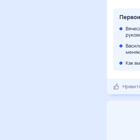
Первои
Вячес
руков
Васил
меняю
Как в
Нравит