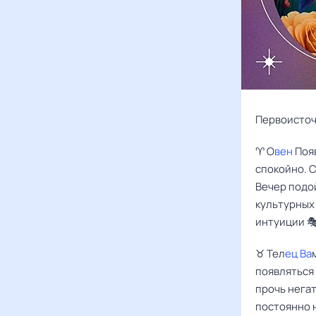
Первоисточн
♈️ О
вен
Поя
спокойно. С
Вечер подо
культурных
интуиции 
♉️ Тел
ец Ва
появляться 
прочь нега
постоянно н