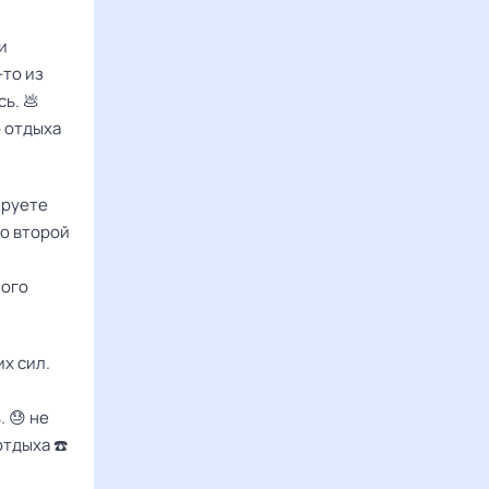
и
-то из
ь. 💩
о отдыха
ируете
во второй
ного
их сил.
 😓 не
тдыха ☎️