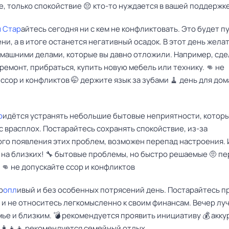
, только спокойствие 😔 кто-то нуждается в вашей поддержк
 Стар
айтесь сегодня ни с кем не конфликтовать. Это будет п
ни, а в итоге останется негативный осадок. В этот день жела
омашними делами, которые вы давно отложили. Например, сде
емонт, прибраться, купить новую мебель или технику. 👊 не
ссор и конфликтов 🤭 держите язык за зубами 🧹 день для до
р
идётся устранять небольшие бытовые неприятности, котор
с врасплох. Постарайтесь сохранять спокойствие, из-за
го появления этих проблем, возможен перепад настроения. 
 на близких! 🔧 бытовые проблемы, но быстро решаемые 🤨 п
👊 не допускайте ссор и конфликтов
р
опл
ивый и без особенных потрясений день. Постарайтесь п
 и не относитесь легкомысленно к своим финансам. Вечер лу
ье и близким. 💣 рекомендуется проявить инициативу 💰 акку
‍👩‍👧‍👦 рекомендуется семейный отдых