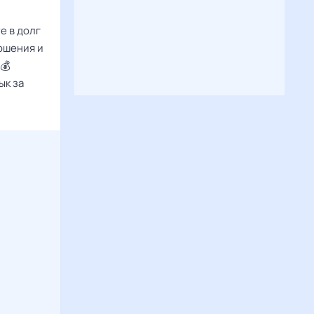
е в долг
ношения и
💰
ык за