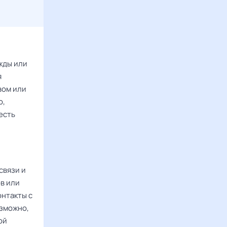
жды или
я
вом или
ю,
есть
связи и
в или
онтакты с
озможно,
ой