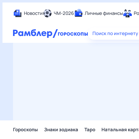
Новости
ЧМ-2026
Личные финансы
Ро
Еда
Поиск по интернету
Здор
Разв
Дом 
Спор
Карь
Авто
Техн
Жизн
Сбер
Горо
Гороскопы
Знаки зодиака
Таро
Натальная карт