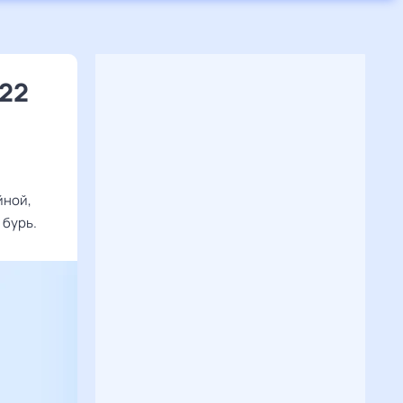
 22
йной,
 бурь.