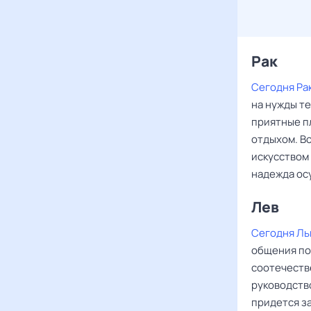
Рак ‌‌
Сегодня Ра
на нужды те
приятные пл
отдыхом. В
искусством
надежда ос
Лев ‌‌
Сегодня Ль
общения по
соотечеств
руководств
придется з