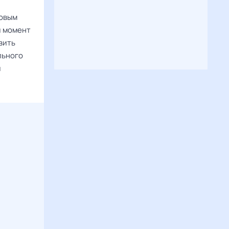
совым
й момент
вить
льного
й