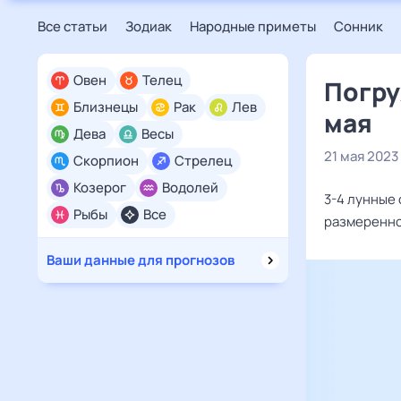
Все статьи
Зодиак
Народные приметы
Сонник
Овен
Телец
Погру
Близнецы
Рак
Лев
мая
Дева
Весы
21 мая 2023
Скорпион
Стрелец
Козерог
Водолей
3-4 лунные 
Рыбы
Все
размеренно
Ваши данные для прогнозов