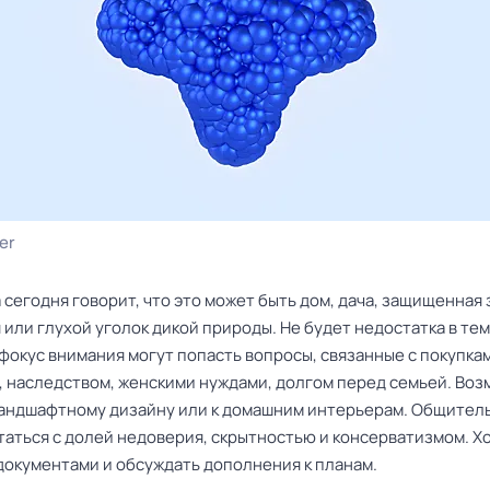
er
 сегодня говорит, что это может быть дом, дача, защищенная
или глухой уголок дикой природы. Не будет недостатка в тем
фокус внимания могут попасть вопросы, связанные с покупка
, наследством, женскими нуждами, долгом перед семьей. Во
ландшафтному дизайну или к домашним интерьерам. Общител
таться с долей недоверия, скрытностью и консерватизмом. 
 документами и обсуждать дополнения к планам.