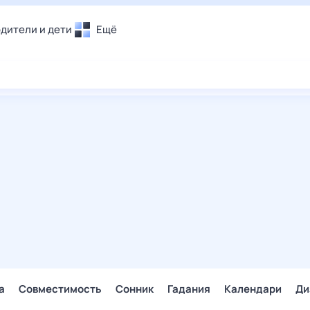
дители и дети
Ещё
Почта
овье
Поиск
лечения и отдых
Погода
и уют
ТВ-программа
т
ера
ологии и тренды
енные ситуации
егаем вместе
скопы
Помощь
а
Совместимость
Сонник
Гадания
Календари
Ди