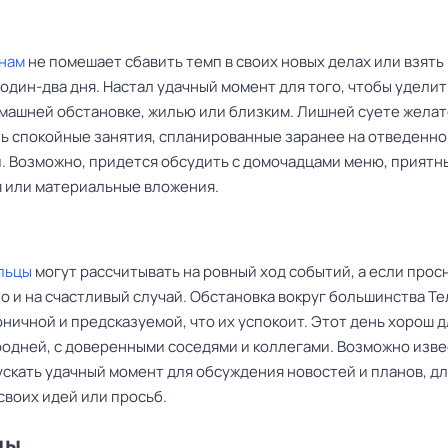
нам
не помешает сбавить темп в своих новых делах или взять 
один-два дня. Настал удачный момент для того, чтобы удели
машней обстановке, жилью или близким. Лишней суете жела
ь спокойные занятия, спланированные заранее на отведенно
. Возможно, придется обсудить с домочадцами меню, приятн
 или материальные вложения.
льцы
могут рассчитывать на ровный ход событий, а если прос
о и на счастливый случай. Обстановка вокруг большинства Т
ничной и предсказуемой, что их успокоит. Этот день хорош д
родней, с доверенными соседями и коллегами. Возможно изве
ускать удачный момент для обсуждения новостей и планов, д
своих идей или просьб.
цы