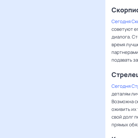
Скорпи
Сегодня С
советуют ег
диалога. Ст
время лучш
партнерами
подавать з
Стреле
Сегодня С
деталям лич
Возможна с
оживить их
свой долг п
прямых обя