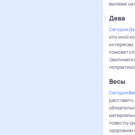
вылазке на 
Дева ‌‌
Сегодня Де
или иной ко
интересам.
поможет сл
(акклиматиз
попрактико
Весы ‌‌
Сегодня Ве
расставить 
обязательн
материальны
повестку дн
здоровьем 