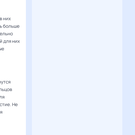
в них
ть больше
тельно
й для них
ые
нутся
ельцов
ля
стие. Не
ля