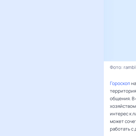
Фото:
rambl
Гороскоп
на
территория 
общения. В 
хозяйством
интерес к 
может соче
работать с