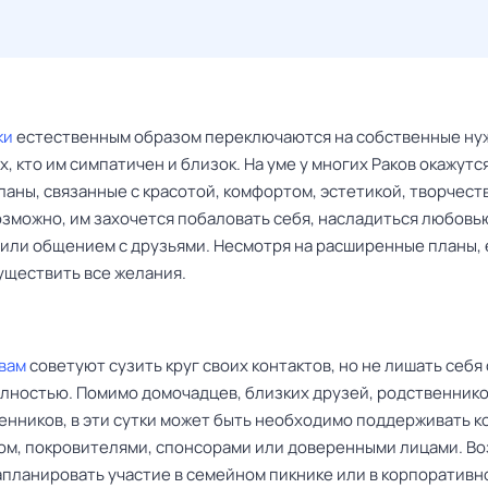
ки
естественным образом переключаются на собственные ну
х, кто им симпатичен и близок. На уме у многих Раков окажутс
аны, связанные с красотой, комфортом, эстетикой, творчест
озможно, им захочется побаловать себя, насладиться любовь
 или общением с друзьями. Несмотря на расширенные планы, 
уществить все желания.
вам
советуют сузить круг своих контактов, но не лишать себя 
лностью. Помимо домочадцев, близких друзей, родственнико
енников, в эти сутки может быть необходимо поддерживать к
ом, покровителями, спонсорами или доверенными лицами. В
апланировать участие в семейном пикнике или в корпоративн