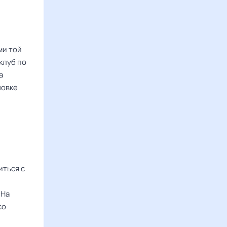
ми той
клуб по
а
новке
иться с
 На
со