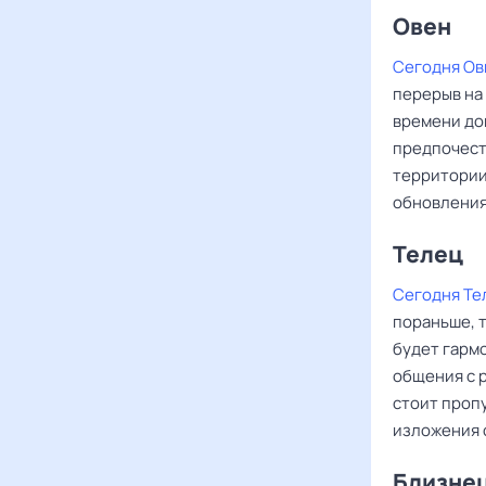
Овен ‌‌
Сегодня Ов
перерыв на 
времени до
предпочест
территории
обновления
Телец
Сегодня Те
пораньше, т
будет гармо
общения с 
стоит проп
изложения 
Близне