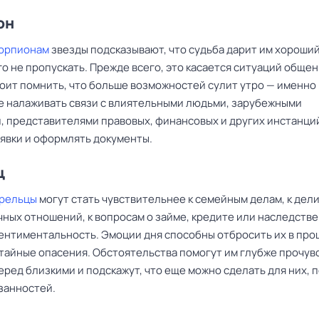
он
корпионам
звезды подсказывают, что судьба дарит им хороший
о не пропускать. Прежде всего, это касается ситуаций общен
оит помнить, что больше возможностей сулит утро — именно 
е налаживать связи с влиятельными людьми, зарубежными
, представителями правовых, финансовых и других инстанци
аявки и оформлять документы.
ц
трельцы
могут стать чувствительнее к семейным делам, к дел
ных отношений, к вопросам о займе, кредите или наследстве
ентиментальность. Эмоции дня способны отбросить их в про
 тайные опасения. Обстоятельства помогут им глубже прочув
еред близкими и подскажут, что еще можно сделать для них, 
занностей.