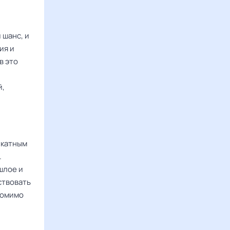
 шанс, и
ия и
в это
й,
икатным
.
шлое и
ствовать
помимо