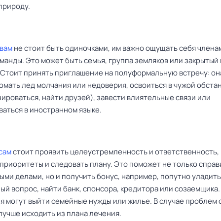
природу.
вам
не стоит быть одиночками, им важно ощущать себя члена
манды. Это может быть семья, группа земляков или закрытый 
 Стоит принять приглашение на полуформальную встречу: он
омать лед молчания или недоверия, освоиться в чужой обста
ироваться, найти друзей), завести влиятельные связи или
ваться в иностранном языке.
сам
стоит проявить целеустремленность и ответственность,
приоритеты и следовать плану. Это поможет не только справ
ыми делами, но и получить бонус, например, попутно уладить
й вопрос, найти банк, спонсора, кредитора или созаемщика.
я могут выйти семейные нужды или жилье. В случае проблем 
лучше исходить из плана лечения.