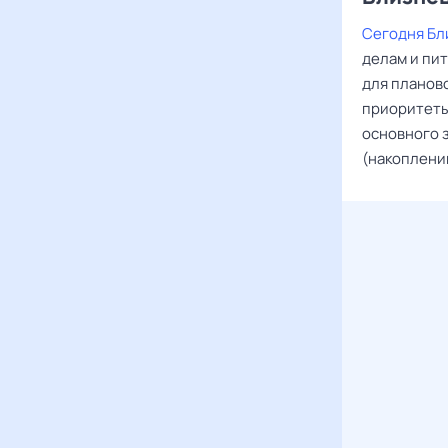
Сегодня Бл
делам и пит
для планово
приоритеты
основного 
(накоплени