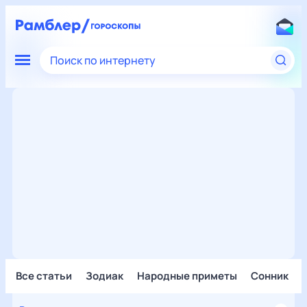
Поиск по интернету
Все статьи
Зодиак
Народные приметы
Сонник