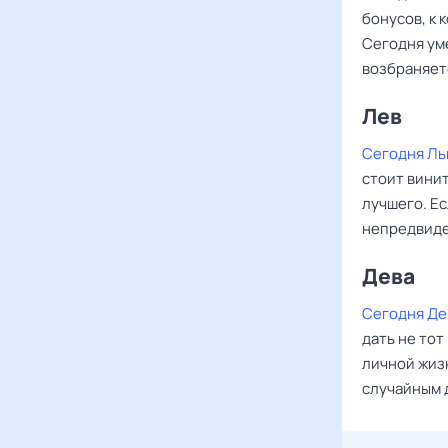
бонусов, к 
Сегодня ум
возбраняетс
Лев ‌‌
Сегодня Ль
стоит винит
лучшего. Е
непредвиден
Дева ‌‌
Сегодня Де
дать не тот
личной жизн
случайным 