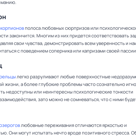
иманию.
он
Скорпионов
полоса любовных сюрпризов или психологическо
сти закончится. Многим из них придется соответствовать з
давляя свои чувства, демонстрировать всем уверенность и н
итаться с поведением соперника или капризами своей пассии
ц
трельцы
легко разруливают любые поверхностные недоразум
ой жизни, а более глубокие проблемы часто сознательно игн
ыть недоступны или неинтересны психологические тонкости
заимодействия, зато можно не сомневаться, что с ними буде
Козерогов
любовные переживания отличаются яркостью и
ью. Они могут испытать нечто вроде позитивного стресса. О