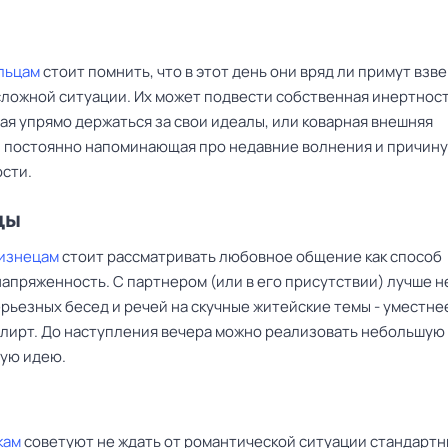
льцам
стоит помнить, что в этот день они вряд ли примут вз
сложной ситуации. Их может подвести собственная инертност
я упрямо держаться за свои идеалы, или коварная внешняя
, постоянно напоминающая про недавние волнения и причину
сти.
цы
изнецам
стоит рассматривать любовное общение как способ
апряженность. С партнером (или в его присутствии) лучше н
рьезных бесед и речей на скучные житейские темы - уместне
флирт. До наступления вечера можно реализовать небольшую
ую идею.
кам
советуют не ждать от романтической ситуации стандартн