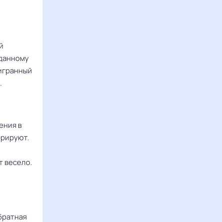
й
аданному
аигранный
.
ения в
орируют.
т весело.
братная