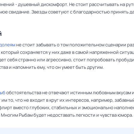
лнений - душевный дискомфорт. Не стоит рассчитывать на ру
мое свидание. Звезды советуют с благодарностью принять д
й
долеям
не стоит забывать о том положительном сценарии ра
 который сохраняется у них даже в самой напряженной ситуац
ет себя странно или агрессивно, стоит попробовать пробуди
тва и напомнить ему, что он умеет быть другим.
Рыб
обстоятельства не отвечают истинным любовным вкусам и
им то, что не входит в круг их интересов, например, забавны
флирт вместо глубоких, стабильных и эмоционально наполне
 Многим Рыбам будет недоставать легкости и чувства юмора.