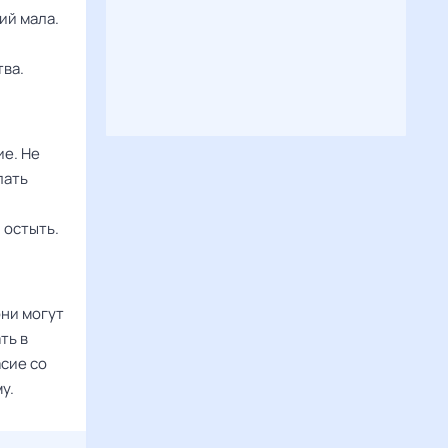
ий мала.
тва.
е. Не
лать
 остыть.
они могут
ть в
асие со
у.