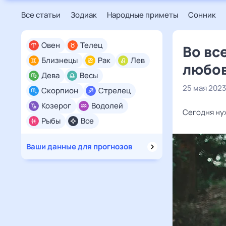
Все статьи
Зодиак
Народные приметы
Сонник
Овен
Телец
Во вс
Близнецы
Рак
Лев
любов
Дева
Весы
25 мая 2023
Скорпион
Стрелец
Козерог
Водолей
Сегодня ну
Рыбы
Все
Ваши данные для прогнозов