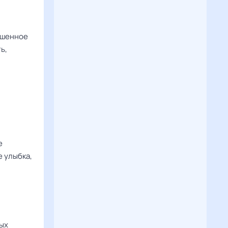
вешенное
ь,
е
е улыбка,
ых