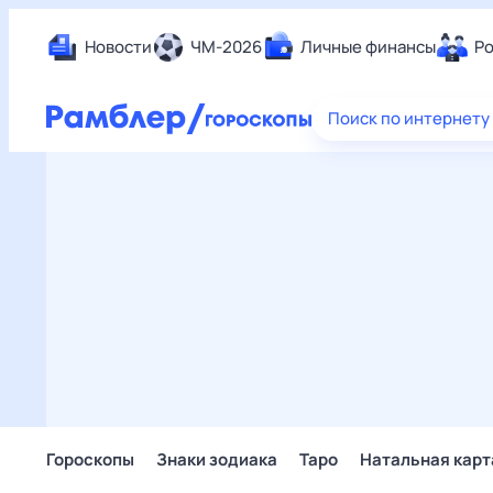
Новости
ЧМ-2026
Личные финансы
Ро
Еда
Поиск по интернету
Здор
Разв
Дом 
Спор
Карь
Авто
Техн
Жизн
Сбер
Горо
Гороскопы
Знаки зодиака
Таро
Натальная карт