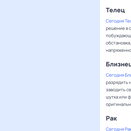
Телец
Сегодня Те
решение в 
побуждающа
обстановка
напряженно
Близне
Сегодня Бл
разрядить н
заводить се
шутка или 
оригинальн
Рак ‌‌
Сегодня Ра