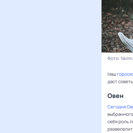
Фото:
favim
Наш
гороск
даст совет
Овен ‌‌
Сегодня Ов
выбранного
себя роль л
развеселить