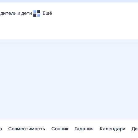
дители и дети
Ещё
Почта
овье
Поиск
лечения и отдых
Погода
и уют
ТВ-программа
т
ера
ологии и тренды
енные ситуации
егаем вместе
скопы
Помощь
а
Совместимость
Сонник
Гадания
Календари
Ди