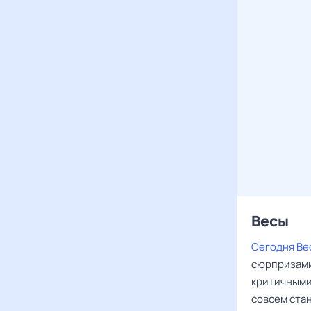
Весы ‌‌
Сегодня Ве
сюрпризами
критичными
совсем ста