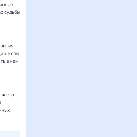
тинное
ар судьбы
звития
ии. Если
ть в нем
 часто
й
нных