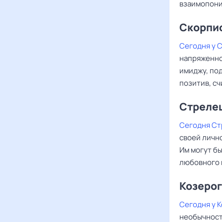
взаимопон
Скорпи
Сегодня у 
напряженно
имиджу, по
позитив, сч
Стреле
Сегодня С
своей личн
Им могут б
любовного в
Козерог
Сегодня у 
необычност