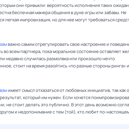
которым они привыкли: вероятность исполнения таких ожидан
естна беспечная манера общения в духе игры или забавы. Не
я легкая импровизация, но для нее могут требоваться средс
вам
важно самим отрегулировать свое настроение и поведени
ь во всем партнера, пока моральное состояние оставляет же
сли недавно случилась размолвка или произошло нечто
ное, стоит на время разойтись «по разные стороны ринга» и
вам
имеет смысл отказаться от любовных инициатив, так как 
 результат, который им нужен. Если хочется поимпровизирова
и, не стоит делать это публично. В этот день возможно согл
другом и недопонимание с тем (той), кто любит по-настоящем