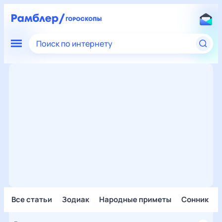
Поиск по интернету
Все статьи
Зодиак
Народные приметы
Сонник