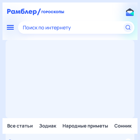
Поиск по интернету
Все статьи
Зодиак
Народные приметы
Сонник