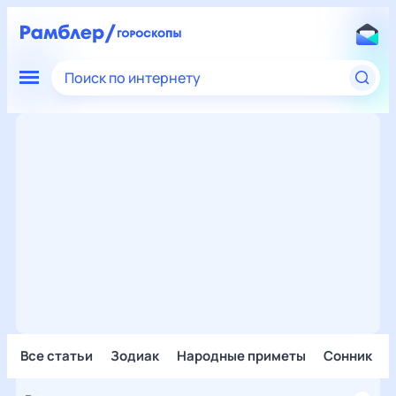
Поиск по интернету
Все статьи
Зодиак
Народные приметы
Сонник