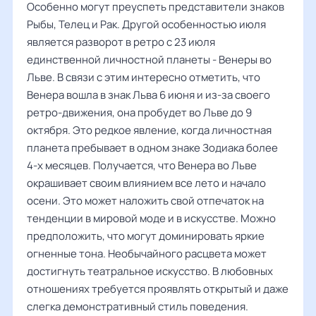
Особенно могут преуспеть представители знаков
Рыбы, Телец и Рак. Другой особенностью июля
является разворот в ретро с 23 июля
единственной личностной планеты - Венеры во
Льве. В связи с этим интересно отметить, что
Венера вошла в знак Льва 6 июня и из-за своего
ретро-движения, она пробудет во Льве до 9
октября. Это редкое явление, когда личностная
планета пребывает в одном знаке Зодиака более
4-х месяцев. Получается, что Венера во Льве
окрашивает своим влиянием все лето и начало
осени. Это может наложить свой отпечаток на
тенденции в мировой моде и в искусстве. Можно
предположить, что могут доминировать яркие
огненные тона. Необычайного расцвета может
достигнуть театральное искусство. В любовных
отношениях требуется проявлять открытый и даже
слегка демонстративный стиль поведения.