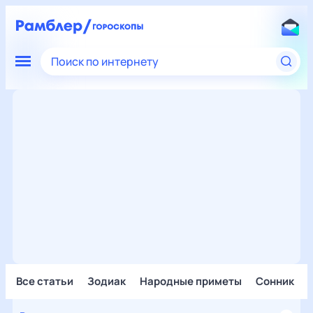
Поиск по интернету
Все статьи
Зодиак
Народные приметы
Сонник