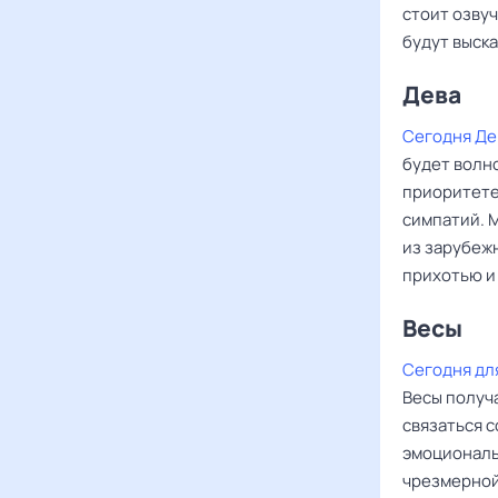
стоит озвуч
будут выска
Дева ‌‌
Сегодня Де
будет волн
приоритете 
симпатий. 
из зарубеж
прихотью и
Весы ‌‌
Сегодня дл
Весы получ
связаться 
эмоциональ
чрезмерной