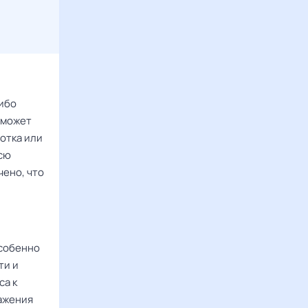
ибо
 может
отка или
всю
ено, что
особенно
ти и
са к
ражения