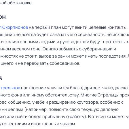
ой обстановке.
он
я Скорпионов
на первый план могут выйти целевые контакты.
щения не всегда будет означать его серьезность: не исключ
ги с влиятельными людьми и руководством будут протекать в
нном веселом тоне. Однако забывать о субординации и
жностях не стоит, выход за рамки может иметь последствия.
ишнего и не перебивать собеседников.
ц
Стрельцов
настроение улучшится благодаря вестям издалека,
ного фона или иному обстоятельству. Многие Стрельцы про
рес к общению, учебе и расширению кругозора, особенно с
ими целями (например, повысить свою текущую деловую
ию или найти более прибыльную работу). В эти сутки может 
путешествиям и иностранным языкам.