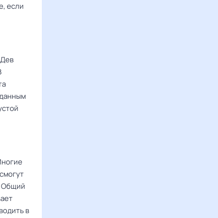
е, если
 Дев
В
та
 данным
устой
Многие
 смогут
. Общий
вает
водить в