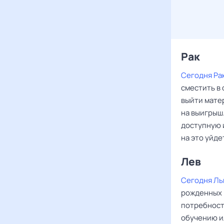
Рак ‌‌
Сегодня Ра
сместить в 
выйти мате
на выигрыш.
доступную 
на это уйде
Лев ‌‌
Сегодня Ль
рожденных 
потребност
обучению и