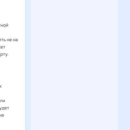
тной
ть не на
жет
рту.
х
или
будет
не