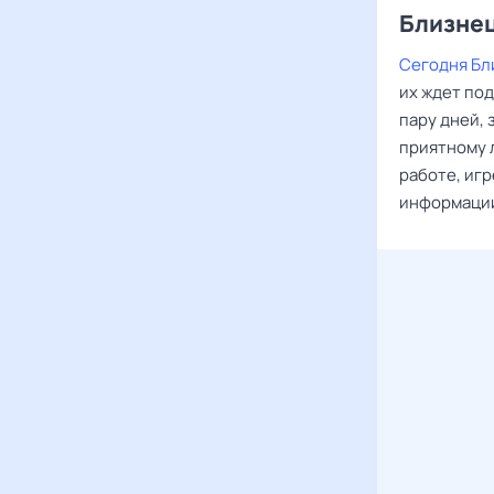
Близне
Сегодня Бл
их ждет под
пару дней,
приятному 
работе, игр
информации