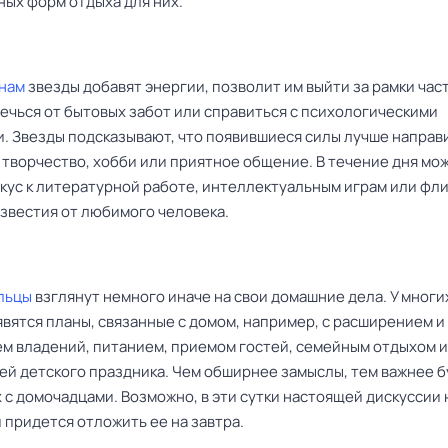
ных форм отдыха для них.
нам
звезды добавят энергии, позволит им выйти за рамки час
лечься от бытовых забот или справиться с психологическими
. Звезды подсказывают, что появившиеся силы лучше направи
а творчество, хобби или приятное общение. В течение дня мо
вкус к литературной работе, интеллектуальным играм или фли
звестия от любимого человека.
льцы
взглянут немного иначе на свои домашние дела. У многи
вятся планы, связанные с домом, например, с расширением и
м владений, питанием, приемом гостей, семейным отдыхом 
ей детского праздника. Чем обширнее замыслы, тем важнее 
 с домочадцами. Возможно, в эти сутки настоящей дискуссии 
 придется отложить ее на завтра.