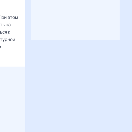
При этом
ть на
ься к
атурной
в