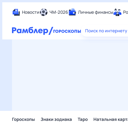
Новости
ЧМ-2026
Личные финансы
Ро
Еда
Поиск по интернету
Здор
Разв
Дом 
Спор
Карь
Авто
Техн
Жизн
Сбер
Горо
Гороскопы
Знаки зодиака
Таро
Натальная карт