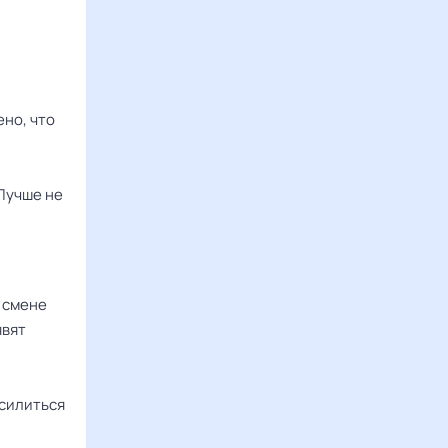
ено, что
 Лучше не
 смене
явят
усилиться