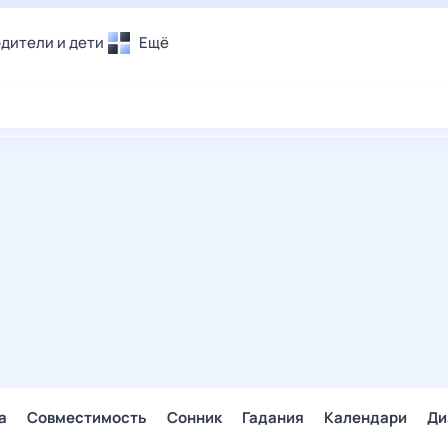
дители и дети
Ещё
Почта
овье
Поиск
лечения и отдых
Погода
и уют
ТВ-программа
т
ера
ологии и тренды
енные ситуации
егаем вместе
скопы
Помощь
а
Совместимость
Сонник
Гадания
Календари
Ди