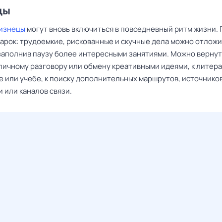
цы
изнецы
могут вновь включиться в повседневный ритм жизни. 
арок: трудоемкие, рискованные и скучные дела можно отложи
 заполнив паузу более интересными занятиями. Можно вернут
личному разговору или обмену креативными идеями, к литер
е или учебе, к поиску дополнительных маршрутов, источнико
 или каналов связи.