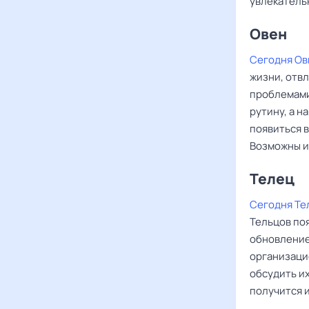
увлекатель
Овен ‌‌
Сегодня Ов
жизни, отв
проблемами
рутину, а н
появиться 
Возможны и
Телец
Сегодня Те
Тельцов поя
обновление
организаци
обсудить их
получится и