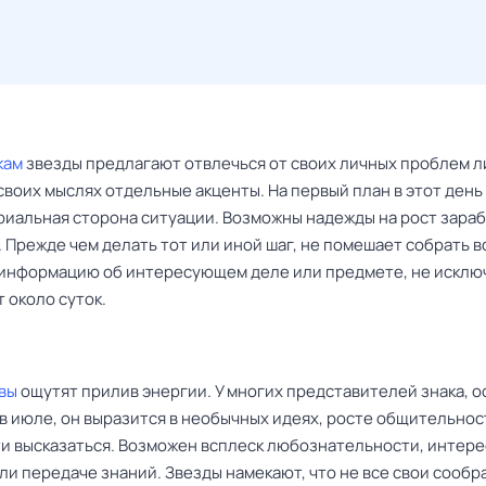
кам
звезды предлагают отвлечься от своих личных проблем л
своих мыслях отдельные акценты. На первый план в этот день
риальная сторона ситуации. Возможны надежды на рост зараб
 Прежде чем делать тот или иной шаг, не помешает собрать 
информацию об интересующем деле или предмете, не исключ
т около суток.
вы
ощутят прилив энергии. У многих представителей знака, 
в июле, он выразится в необычных идеях, росте общительнос
и высказаться. Возможен всплеск любознательности, интере
ли передаче знаний. Звезды намекают, что не все свои сооб