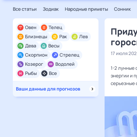
Все статьи
Зодиак
Народные приметы
Сонник
Овен
Телец
Приду
Близнецы
Рак
Лев
горос
Дева
Весы
17 июля 202
Скорпион
Стрелец
Козерог
Водолей
1-2 лунные 
Рыбы
Все
энергии и п
серьезные 
Ваши данные для прогнозов