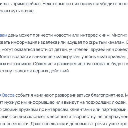
ивать прямо сейчас. Некоторые из них окажутся убедительне
заны чуть позже.
вам
день может принести новости или интерес к ним. Многих
овать информация издалека или идущая по скрытым каналам. 
могут оказаться вести от детей, учителей, друзей или объек
Может возрасти внимание к маршрутам, учебным материалам,
ных источников. Общение и расширение кругозора не будут п
 станут залогом верных действий.
я Весов
события начинают разворачиваться благоприятнее. 
ат нужную им информацию или выйдут на подходящих людей,
со своими друзьями по интересам, клиентами или партнерами
ный фон дня склоняет к веселью и творчеству, не подразуме
 серьезности. Даже совещания и деловые встречи лучше про