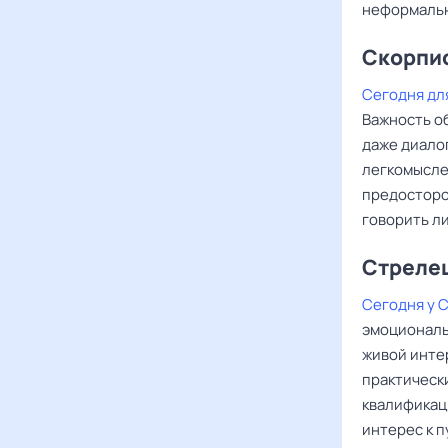
неформальн
Скорпи
Сегодня дл
Важность об
даже диало
легкомысле
предосторо
говорить л
Стреле
Сегодня у 
эмоциональ
живой инте
практическ
квалификац
интерес к 