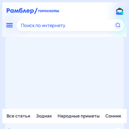
Поиск по интернету
Все статьи
Зодиак
Народные приметы
Сонник