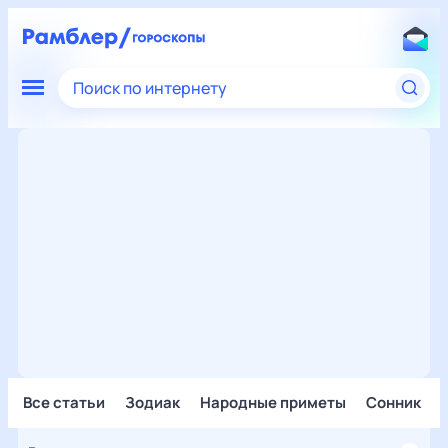
Поиск по интернету
Все статьи
Зодиак
Народные приметы
Сонник