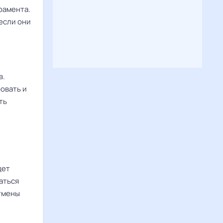
рамента.
если они
в.
овать и
ть
дет
аться
тмены