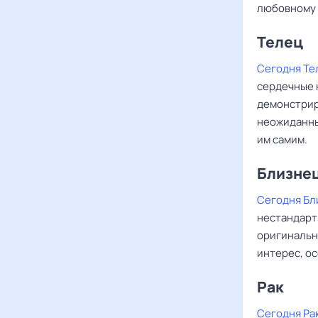
любовному 
Телец
Сегодня Те
сердечные 
демонстрир
неожиданны
им самим.
Близне
Сегодня Бл
нестандарт
оригинальн
интерес, ос
Рак ‌‌
Сегодня Ра