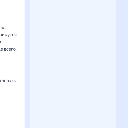
ела
примутся
и
е всего,
ствовать
й