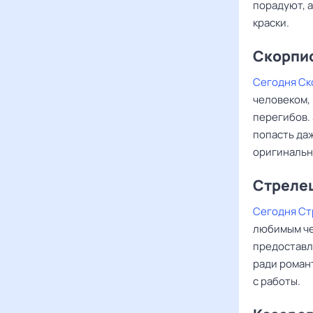
порадуют, 
краски.
Скорпи
Сегодня С
человеком, 
перегибов.
попасть да
оригинальн
Стреле
Сегодня Ст
любимым че
предоставл
ради роман
с работы.