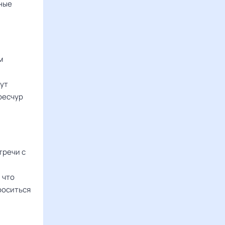
ные
м
гут
ресчур
тречи с
 что
роситься