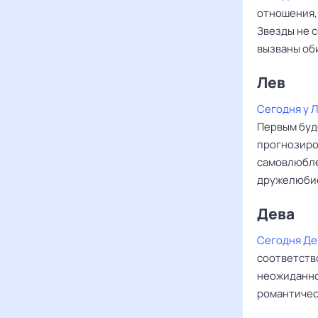
отношения,
Звезды не 
вызваны об
Лев ‌‌
Сегодня у 
Первым буд
прогнозиро
самовлюбле
дружелюби
Дева ‌‌
Сегодня Де
соответство
неожиданно
романтическ