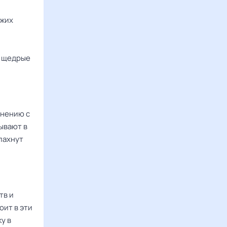
ужих
у щедрые
внению с
ывают в
спахнут
тв и
оит в эти
у в