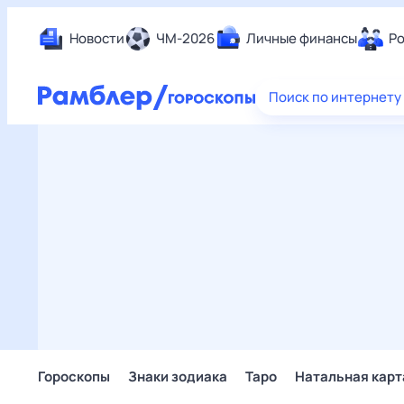
Новости
ЧМ-2026
Личные финансы
Ро
Еда
Поиск по интернету
Здор
Разв
Дом 
Спор
Карь
Авто
Техн
Жизн
Сбер
Горо
Гороскопы
Знаки зодиака
Таро
Натальная карт