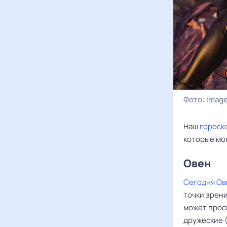
Фото:
Image
Наш
гороск
которые мог
Овен ‌‌
Сегодня Ов
точки зрени
может прос
дружеские (