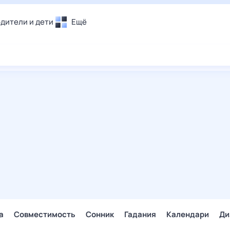
дители и дети
Ещё
Почта
овье
Поиск
лечения и отдых
Погода
и уют
ТВ-программа
т
ера
ологии и тренды
енные ситуации
егаем вместе
скопы
Помощь
а
Совместимость
Сонник
Гадания
Календари
Ди