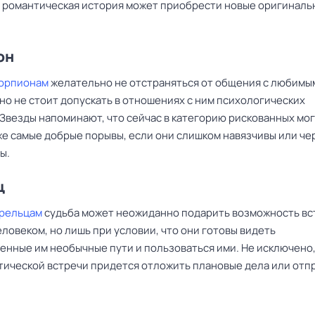
а романтическая история может приобрести новые оригиналь
он
корпионам
желательно не отстраняться от общения с любимы
но не стоит допускать в отношениях с ним психологических
 Звезды напоминают, что сейчас в категорию рискованных мо
же самые добрые порывы, если они слишком навязчивы или че
ы.
ц
рельцам
судьба может неожиданно подарить возможность вс
ловеком, но лишь при условии, что они готовы видеть
енные им необычные пути и пользоваться ими. Не исключено,
тической встречи придется отложить плановые дела или отп