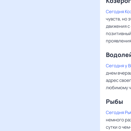
Козерог
Сегодня Ко
чувств, но 
движения с
позитивный
проявления
Водоле
Сегодня у 
днем вчераш
адрес своег
любимому че
Рыбы ‌‌
Сегодня Ры
немного раз
сутки о чем