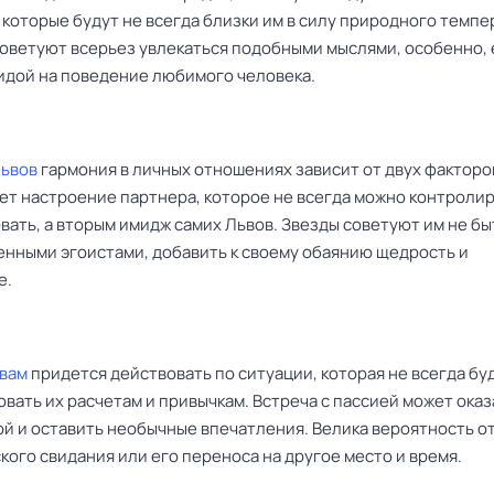
 которые будут не всегда близки им в силу природного темпе
советуют всерьез увлекаться подобными мыслями, особенно, 
идой на поведение любимого человека.
Львов
гармония в личных отношениях зависит от двух факторо
ет настроение партнера, которое не всегда можно контролир
вать, а вторым имидж самих Львов. Звезды советуют им не бы
нными эгоистами, добавить к своему обаянию щедрость и
е.
вам
придется действовать по ситуации, которая не всегда бу
вать их расчетам и привычкам. Встреча с пассией может оказ
й и оставить необычные впечатления. Велика вероятность о
ого свидания или его переноса на другое место и время.