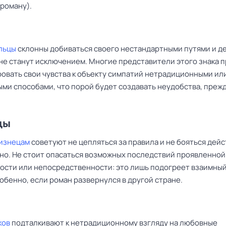
роману).
льцы
склонны добиваться своего нестандартными путями и д
не станут исключением. Многие представители этого знака 
овать свои чувства к объекту симпатий нетрадиционными ил
ми способами, что порой будет создавать неудобства, прежд
цы
изнецам
советуют не цепляться за правила и не бояться дей
но. Не стоит опасаться возможных последствий проявленной
ости или непосредственности: это лишь подогреет взаимны
обенно, если роман развернулся в другой стране.
ков
подталкивают к нетрадиционному взгляду на любовные