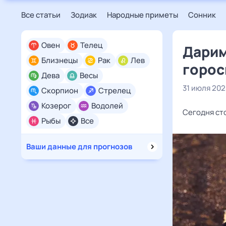
Все статьи
Зодиак
Народные приметы
Сонник
Овен
Телец
Дарим
Близнецы
Рак
Лев
горос
Дева
Весы
31 июля 202
Скорпион
Стрелец
Козерог
Водолей
Сегодня ст
Рыбы
Все
Ваши данные для прогнозов