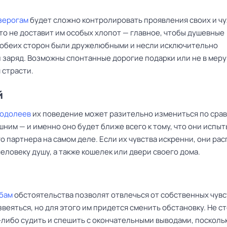
зерогам
будет сложно контролировать проявления своих и ч
это не доставит им особых хлопот — главное, чтобы душевные
 обеих сторон были дружелюбными и несли исключительно
 заряд. Возможны спонтанные дорогие подарки или не в мер
 страсти.
й
Водолеев
их поведение может разительно измениться по сра
ним — и именно оно будет ближе всего к тому, что они испыт
о партнера на самом деле. Если их чувства искренни, они ра
ловеку душу, а также кошелек или двери своего дома.
бам
обстоятельства позволят отвлечься от собственных чувс
веяться, но для этого им придется сменить обстановку. Не ст
-либо судить и спешить с окончательными выводами, поскольк