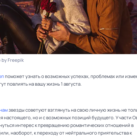
 by Freepik
оп
поможет узнать о возможных успехах, проблемах или изме
ут повлиять на вашу жизнь 1 августа.
нам
звезды советуют взглянуть на свою личную жизнь не толь
я настоящего, но и с возможных позиций будущего. У части О
нуться интерес к превращению романтических отношений в
или, наоборот, к переходу от нейтрального приятельства к