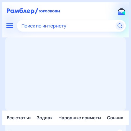
Поиск по интернету
Все статьи
Зодиак
Народные приметы
Сонник