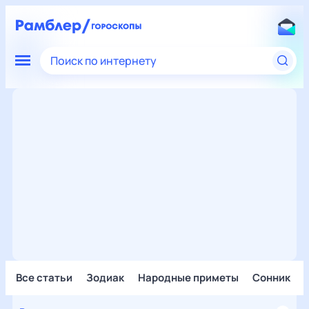
Поиск по интернету
Все статьи
Зодиак
Народные приметы
Сонник