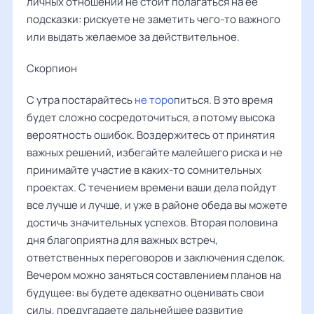
личных отношений не стоит полагаться на ее
подсказки: рискуете не заметить чего-то важного
или выдать желаемое за действительное.
Скорпион
С утра постарайтесь
не торо
питься. В это время
будет сложно сосредоточиться, а потому высока
вероятность ошибок. Воздержитесь от принятия
важных решений, избегайте малейшего риска и не
принимайте участие в каких-то сомнительных
проектах. С течением времени ваши дела пойдут
все лучше и лучше, и уже в районе обеда вы можете
достичь значительных успехов. Вторая половина
дня благоприятна для важных встреч,
ответственных переговоров и заключения сделок.
Вечером можно заняться составлением планов на
будущее: вы будете адекватно оценивать свои
силы, предугадаете дальнейшее развитие