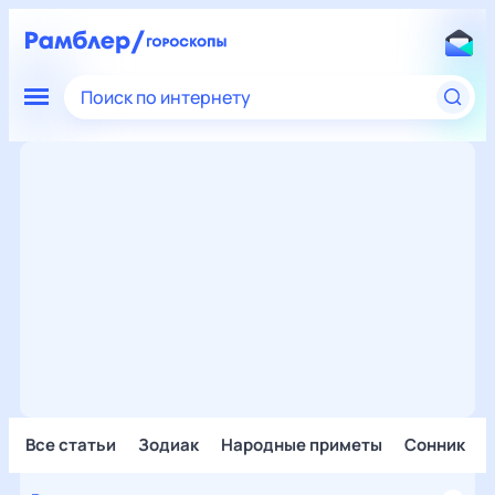
Поиск по интернету
Все статьи
Зодиак
Народные приметы
Сонник