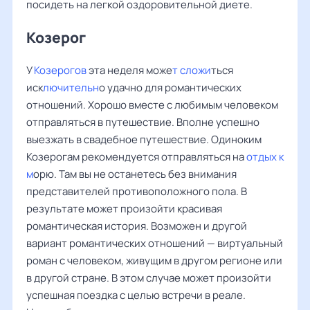
посидеть на легкой оздоровительной диете.
Козерог
У
Козерогов
эта неделя може
т сложи
ться
иск
лючительн
о удачно для романтических
отношений. Хорошо вместе с любимым человеком
отправляться в путешествие. Вполне успешно
выезжать в свадебное путешествие. Одиноким
Козерогам рекомендуется отправляться на
отдых к
м
орю. Там вы не останетесь без внимания
представителей противоположного пола. В
результате может произойти красивая
романтическая история. Возможен и другой
вариант романтических отношений — виртуальный
роман с человеком, живущим в другом регионе или
в другой стране. В этом случае может произойти
успешная поездка с целью встречи в реале.