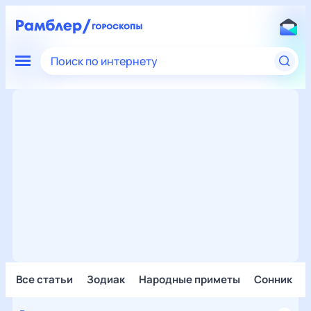
Поиск по интернету
Все статьи
Зодиак
Народные приметы
Сонник