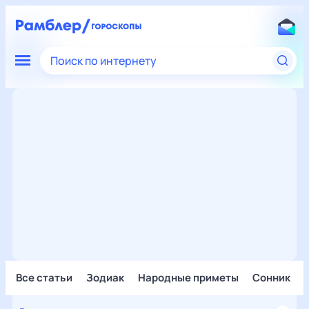
Поиск по интернету
Все статьи
Зодиак
Народные приметы
Сонник