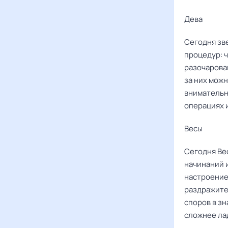
Дева ‌‌
Сегодня зв
процедур: ч
разочарован
за них можн
внимательн
операциях 
Весы ‌‌
Сегодня Ве
начинаний и
настроение
раздражите
споров в з
сложнее ла