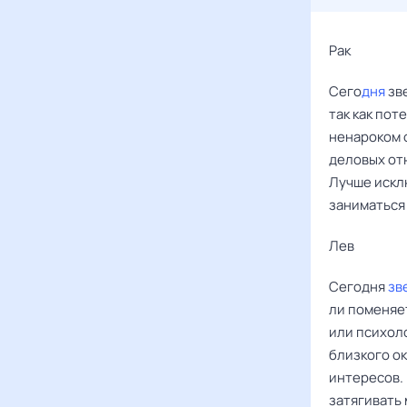
Рак ‌‌
Сего
дня
зв
так как по
ненароком о
деловых от
Лучше искл
заниматься
Лев ‌‌
Сегодня
зв
ли поменяе
или психол
близкого о
интересов. 
затягивать