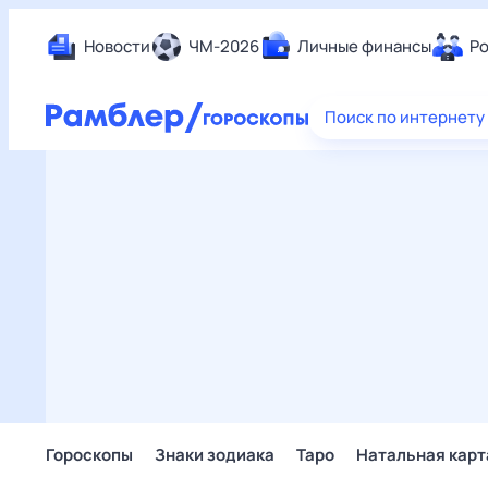
Новости
ЧМ-2026
Личные финансы
Ро
Еда
Поиск по интернету
Здор
Разв
Дом 
Спор
Карь
Авто
Техн
Жизн
Сбер
Горо
Гороскопы
Знаки зодиака
Таро
Натальная карт