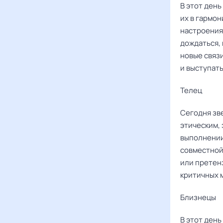
В этот день
их в гармо
настроения
дождаться, 
новые связ
и выступат
Телец
Сегодня зв
этическим,
выполнении
совместной
или претен
критичных 
Близнецы
В этот ден