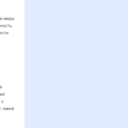
е меры
ность,
ести
ой
цей
 с
, какие