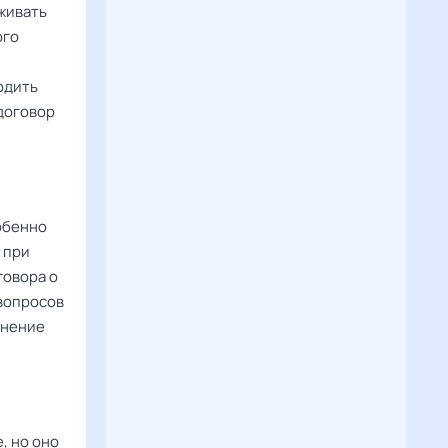
живать
ого
одить
договор
обенно
 при
говора о
 вопросов
снение
, но оно