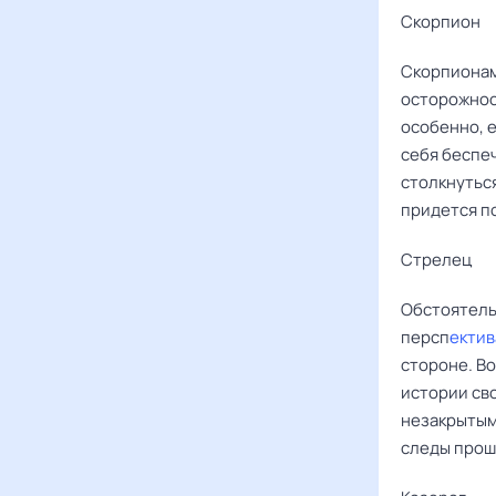
Скорпион
Скорпиона
осторожнос
особенно, е
себя беспе
столкнутьс
придется п
Стрелец
Обстоятель
персп
ектив
стороне. В
истории сво
незакрытым
следы прош