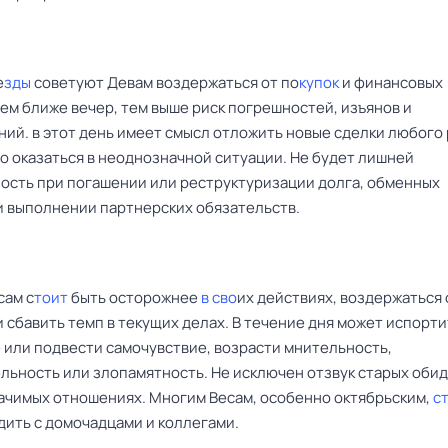
е
зды
советуют Девам воздержаться от по
купок
и финансовых
ем ближе вечер, тем выше риск погрешностей, изъянов и
ий. в этот день имеет смысл отложить новые сделки любого 
о оказаться в неоднозначной ситуации. Не будет лишней
ость при погашении или реструктуризации долга, обменных
и выполнении партнерских обязательств.
сам с
тоит
быть осторожнее
в сво
их действиях, воздержаться 
 сбавить темп в текущих делах. В течение дня может испорт
 или подвести самочувствие, возрасти мнительность,
льность или злопамятность. Не исключен отзвук старых обид
начимых отношениях. Многим Весам, особенно октябрьским,
ст
дить с домочадцами и коллегами.