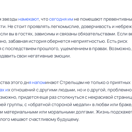
м звезды
намекают
, что
сегодня им
не помешают превентивны
ти. Не стоит проявлять легкомыслие, доверчивость и небреж
сли вы в гостях, зависимы и связаны обязательствами. Если в
чно, забавная история обернется неприятностью. Есть риск
я с последствием прошлого, ущемлением в правах. Возможно,
одавить свои негативные эмоции.
ства этого дн
я напом
инают Стрельцам не только о приятных
ах и
х отношений с другими людьми, но и о другой, проблемн
озможно, придется еще раз столкнуться с некрасивой страни
ей группы, с «обратной стороной медали» в любви или браке,
и материальными или моральными долгами. Жизнь подскажет
лого мешают счастливому будущему.