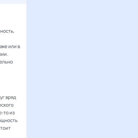
ность,
аке или в
рии.
тельно
уг вряд
еского
о-то из
общность
стоит