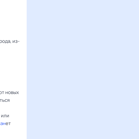
рода, из-
от новых
иться
 или
ан
ет