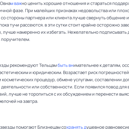
 Овна
м важ
но ценить хорошие отношения и стараться поддер
ничной фазе. При малейших признаках недовольства или плох
 со стороны партнера или клиента лучше свернуть общение и
пока тучи рассеются. в эти сутки стоит крайне осторожно зав
и, лучше намеренно их избегать. Нежелательно подписывать 
ь поручителем.
езды рекомендуют Тельцам
быть вн
имательнее к деталям, ос
 эстетическим и юридическим. Возрастает риск погрешностей
 косметических процедур, обмене услугами, составлении до
 деятельности или собственности. Если появился повод для
зий, лучше не торопиться с их обсуждением и перенести выя
мелочей на завтра.
ь звезды помогают Близнецам со
хранять д
ушевное равновесие