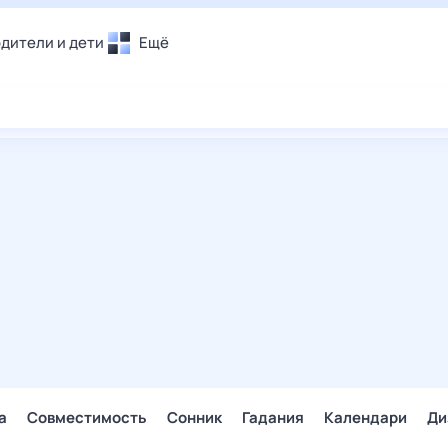
дители и дети
Ещё
Почта
овье
Поиск
лечения и отдых
Погода
и уют
ТВ-программа
т
ера
ологии и тренды
енные ситуации
егаем вместе
скопы
Помощь
а
Совместимость
Сонник
Гадания
Календари
Ди