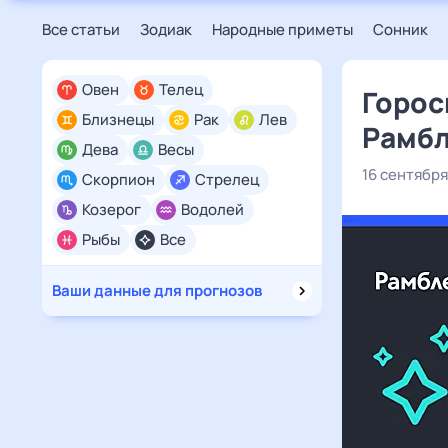
Все статьи
Зодиак
Народные приметы
Сонник
Овен
Телец
Горос
Близнецы
Рак
Лев
Рамбл
Дева
Весы
16 сентября
Скорпион
Стрелец
Козерог
Водолей
Рыбы
Все
Ваши данные для прогнозов