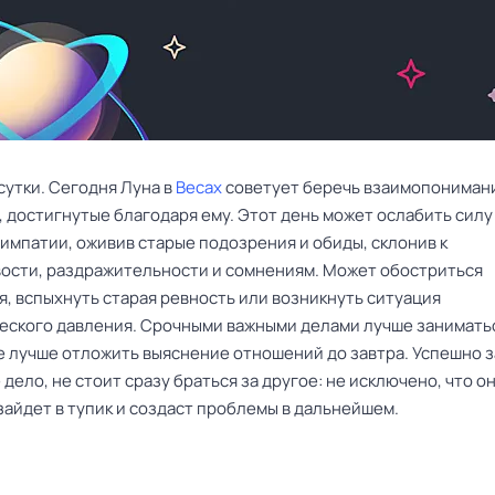
сутки. Сегодня Луна в
Весах
советует беречь взаимопониман
, достигнутые благодаря ему. Этот день может ослабить силу
импатии, оживив старые подозрения и обиды, склонив к
ости, раздражительности и сомнениям. Может обостриться
я, вспыхнуть старая ревность или возникнуть ситуация
еского давления. Срочными важными делами лучше заниматьс
е лучше отложить выяснение отношений до завтра. Успешно 
дело, не стоит сразу браться за другое: не исключено, что о
зайдет в тупик и создаст проблемы в дальнейшем.