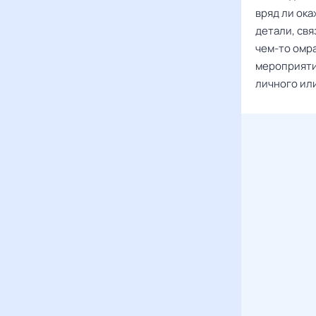
вряд ли ок
детали, св
чем-то омра
мероприяти
личного ил