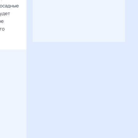
досадные
будет
ое
го