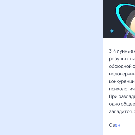
3-4 лунные 
результаты
обоюдной с
недоверчив
конкуренци
психологич
При разлад
одно общее 
заладится, 
Ов
ен ‌