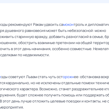
езды рекомендуют Ракам удвоить са
мокон
троль и дипломатич
теря душевного равновесия может быть небезопасной: можно
живить старинную вражду, добавить разногласий в семье, бр
ношениях, обострить взаимные претензии на общей террито
ючить в этот день начинания, особенно совместные. Нежела
 сделками по недвижимости.
е
зды советуют Львам стать чуть ост
орожн
ее: обстановка вокр
тся кардинально, но не исключены отдельные помехи технич
огического характера. Возможно, станет раздражительнее кт
кружения, будет сложнее получить помощь или поддержать 
В этот день лучше отложить целевые поездки и контакты, не 
 мероприятия.