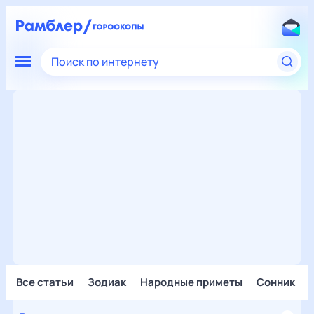
Поиск по интернету
Все статьи
Зодиак
Народные приметы
Сонник