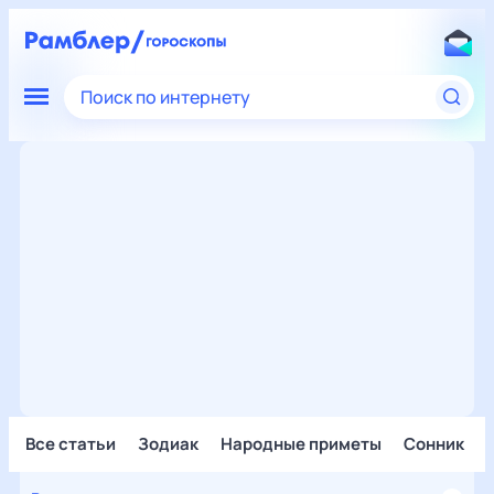
Поиск по интернету
Все статьи
Зодиак
Народные приметы
Сонник