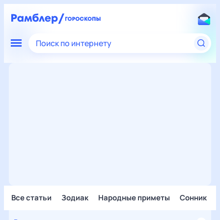
Поиск по интернету
Все статьи
Зодиак
Народные приметы
Сонник