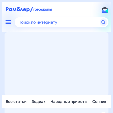
Поиск по интернету
Все статьи
Зодиак
Народные приметы
Сонник