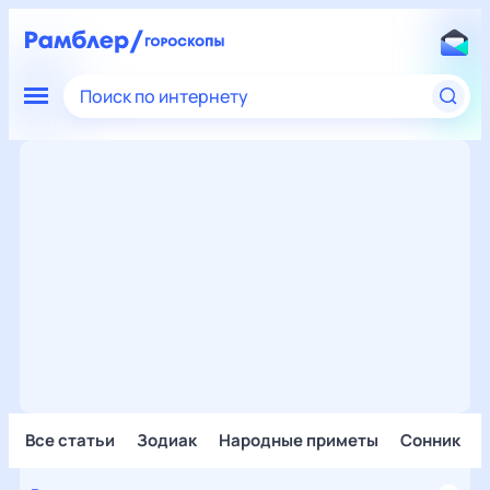
Поиск по интернету
Все статьи
Зодиак
Народные приметы
Сонник