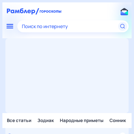
Поиск по интернету
Все статьи
Зодиак
Народные приметы
Сонник