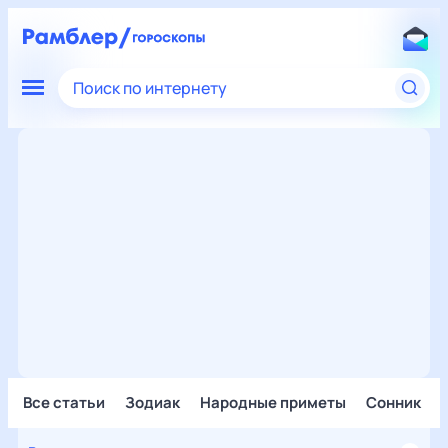
Поиск по интернету
Все статьи
Зодиак
Народные приметы
Сонник