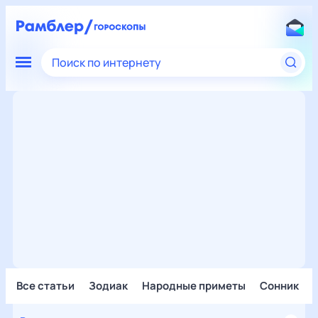
Поиск по интернету
Все статьи
Зодиак
Народные приметы
Сонник