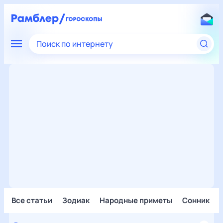
Поиск по интернету
Все статьи
Зодиак
Народные приметы
Сонник