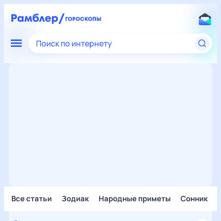
Поиск по интернету
Все статьи
Зодиак
Народные приметы
Сонник