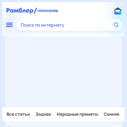
Поиск по интернету
Все статьи
Зодиак
Народные приметы
Сонник