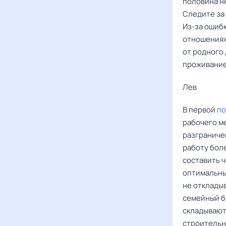
половина н
Следите за 
Из-за ошиб
отношениях
от родного
проживание
Лев ‌‌
В первой
по
рабочего м
разграниче
работу бол
составить 
оптимальны
не отклады
семейный б
складывают
строительн