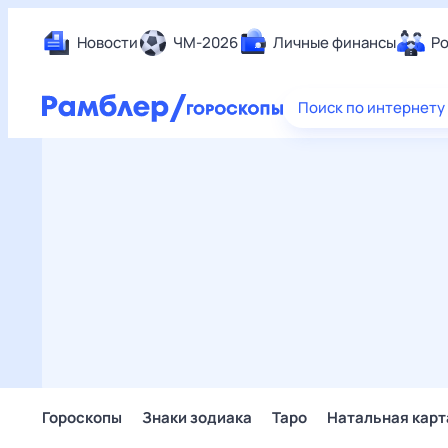
Новости
ЧМ-2026
Личные финансы
Ро
Еда
Поиск по интернету
Здор
Разв
Дом 
Спор
Карь
Авто
Техн
Жизн
Сбер
Горо
Гороскопы
Знаки зодиака
Таро
Натальная карт