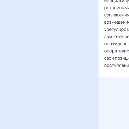
инициативу 
рекламными
соглашения
возмещение
урегулирова
заключение
неожиданны
оперативно
свои позици
поступлени