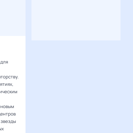
 для
аторству.
ятиях,
ническим
 новым
центров
 звезды
ых