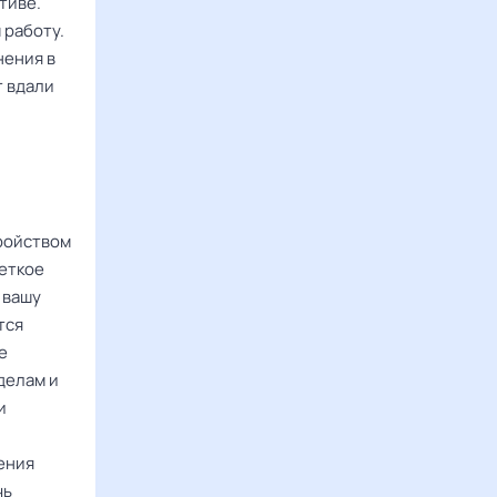
тиве.
 работу.
нения в
т вдали
ройством
Четкое
 вашу
тся
е
делам и
и
ения
чь