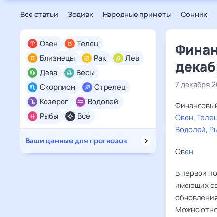
Все статьи
Зодиак
Народные приметы
Сонник
Овен
Телец
Финан
Близнецы
Рак
Лев
декаб
Дева
Весы
7 декабря 2
Скорпион
Стрелец
Козерог
Водолей
Финансовый 
Рыбы
Все
Овен
,
Теле
Водолей
,
Р
Ваши данные для прогнозов
Ов
ен ‌
В первой п
имеющих св
обновления
Можно отно