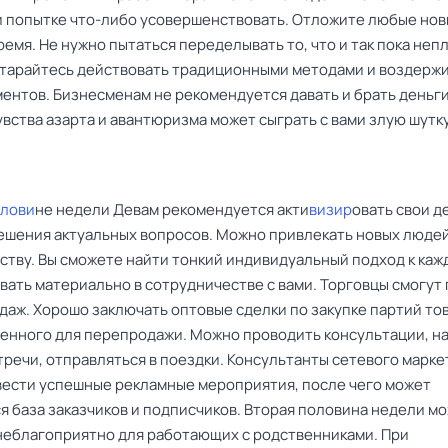
и попытке что-либо усовершенствовать. Отложите любые но
ремя. Не нужно пытаться переделывать то, что и так пока неп
Старайтесь действовать традиционными методами и воздерж
ментов. Бизнесменам не рекомендуется давать и брать деньги
вства азарта и авантюризма может сыграть с вами злую шутку
лови
не недели Девам рекомендуется акти
визир
овать свои д
решения актуальных вопросов. Можно привлекать новых людей
ству. Вы сможете найти тонкий индивидуальный подход к каж
вать материально в сотрудничестве с вами. Торговцы смогут
даж. Хорошо заключать оптовые сделки по закупке партий тов
енного для перепродажи. Можно проводить консультации, н
тречи, отправляться в поездки. Консультанты сетевого марке
вести успешные рекламные мероприятия, после чего может
я база заказчиков и подписчиков. Вторая половина недели м
неблагоприятно для работающих с родственниками. При