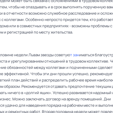
едели может быть связана с осложнениями в трудовом коллек
тем, чтобы не опаздывать и в срок выполнять порученную вам
ки в отчетности возможно служебное расследование и ослож
 с коллегами. Особенно непросто придется тем, кто работае
 дома или в совместных предприятиях - возможны проблемы с
м и регистрацией по месту жительства.
ловине недели Львам звезды советую
т зан
иматься благоуст
еста и урегулированием отношений в трудовом коллективе. 
ние обязанностей между коллегами и подчиненными сделает
ее эффективной. Чтобы эти дни прошли успешно, рекомендуе
четкий план действий и распределить рабочее время наиболе
м образом. Рекомендуется отдавать предпочтение текущим 
вать ничего в «долгий ящик». Успешно развивается надомный 
изнес. Можно заключать договор на аренду помещений. Дни
ся удачно для наведения порядка на рабочем месте и выполн
ых и ремонтных работ. Вторая половина недели может повле