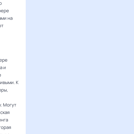
о
фере
ами на
от
ере
а и
е
ивыми. К
оры,
. Могут
ская
инга
торая