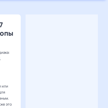
7
копы
диака:
,
 или
для
вным.
кже это