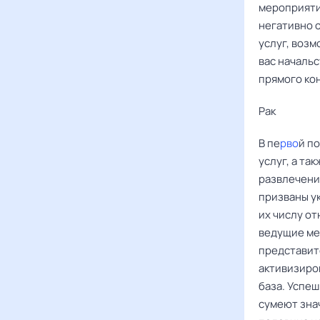
мероприятия
негативно о
услуг, возм
вас началь
прямого кон
Рак ‌‌
В пе
рво
й п
услуг, а та
развлечени
призваны у
их числу от
ведущие ме
представит
активизиро
база. Успе
сумеют зна