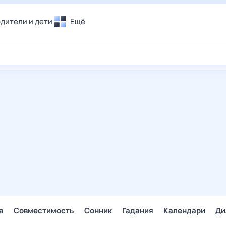
дители и дети
Ещё
Почта
овье
Поиск
лечения и отдых
Погода
и уют
ТВ-программа
т
ера
ологии и тренды
енные ситуации
егаем вместе
скопы
Помощь
а
Совместимость
Сонник
Гадания
Календари
Ди