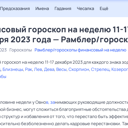
Предсказания
Имена
Гадания
Чесалка
Ещё
совый гороскоп на неделю 11-1
ря 2023 года — Рамблер/горос
023
Гороскопы
Рамблер/гороскопы финансовый на неделю
гороскоп на неделю 11-17 декабря 2023 для каждого знака зо
ц
,
Близнецы
,
Рак
,
Лев
,
Дева
,
Весы
,
Скорпион
,
Стрелец
,
Козерог
ыбы
оловине недели у Овно
в, за
нимающих руководящие должности
ой бизнес, могут сложиться благоприятные обстоятельства 
 структур и избавления от того, что перестало быть эффекти
сительно безболезненно делать кадровые перестановки. Та