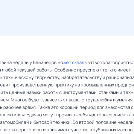
овина недели у Близнецов мо
жет склад
ываться благоприятно
 любой текущей работы. Особенно преуспеют те, кто имеет
 к техническому творчеству, изобретательству и рационализ
оходит производственную практику на промышленных предпри
чить ценные навыки работы с инструментами, станками и тех
ием. Многое будет зависеть от вашего трудолюбия и умения
ь рабочее время. Также это хороший период для знакомства с
оллективом. Удачно могут проявить себя мастера сервисных 
 автомобилей и бытовой техники. Во второй половине недели
т вести переговоры и принимать участие в публичных массов