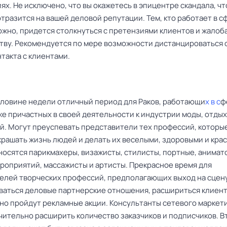
х. Не исключено, что вы окажетесь в эпицентре скандала, чт
тразится на вашей деловой репутации. Тем, кто работает в с
ожно, придется столкнуться с претензиями клиентов и жалоб
ству. Рекомендуется по мере возможности дистанцироваться 
такта с клиентами.
оловине недели отличный период для Раков, работающи
х в с
ф
кже причастных в своей деятельности к индустрии моды, отдых
й. Могут преуспевать представители тех профессий, которы
крашать жизнь людей и делать их веселыми, здоровыми и крас
носятся парикмахеры, визажисты, стилисты, портные, анимат
роприятий, массажисты и артисты. Прекрасное время для
елей творческих профессий, предполагающих выход на сцену
ваться деловые партнерские отношения, расшириться клиент
шно пройдут рекламные акции. Консультанты сетевого маркет
чительно расширить количество заказчиков и подписчиков. В