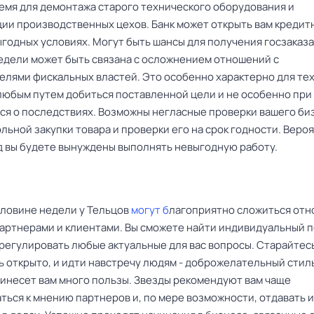
емя для демонтажа старого технического оборудования и
ии производственных цехов. Банк может открыть вам кредит
годных условиях. Могут быть шансы для получения госзаказа
едели может быть связана с осложнением отношений с
елями фискальных властей. Это особенно характерно для тех
любым путем добиться поставленной цели и не особенно при
ся о последствиях. Возможны негласные проверки вашего би
льной закупки товара и проверки его на срок годности. Вероя
д вы будете вынуждены выполнять невыгодную работу.
оловине недели у Тельцов
могут б
лагоприятно сложиться отн
артнерами и клиентами. Вы сможете найти индивидуальный п
урегулировать любые актуальные для вас вопросы. Старайтес
ь открыто, и идти навстречу людям - доброжелательный стил
инесет вам много пользы. Звезды рекомендуют вам чаще
ться к мнению партнеров и, по мере возможности, отдавать 