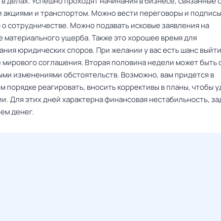
в делах. Успешно проходят начинания в бизнесе, связанные 
 акциями и транспортом. Можно вести переговоры и подпис
 о сотрудничестве. Можно подавать исковые заявления на
 материального ущерба. Также это хорошее время для
ния юридических споров. При желании у вас есть шанс выйти
 мирового соглашения. Вторая половина недели может быть с
ми изменениями обстоятельств. Возможно, вам придется в
м порядке реагировать, вносить коррективы в планы, чтобы 
и. Для этих дней характерна финансовая нестабильность, за
ем денег.