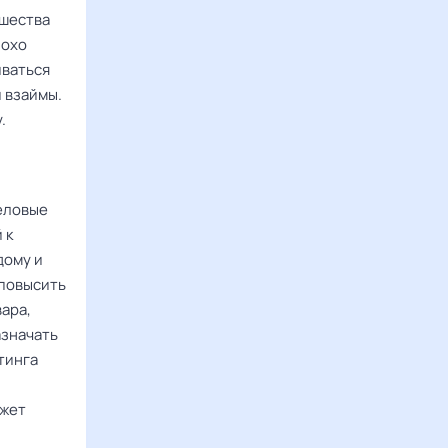
вшества
лохо
иваться
 взаймы.
.
еловые
 к
дому и
 повысить
ара,
азначать
тинга
ожет