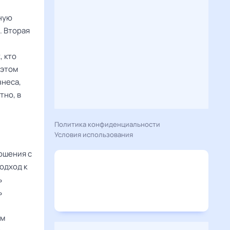
ную
. Вторая
, кто
 этом
знеса,
тно, в
Политика конфиденциальности
Условия использования
ошения с
одход к
ь
ь
им