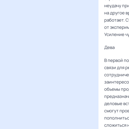
неудачу пр
на другое в
работает. 
от экспери
Усиление чу
Дева ‌‌
В первой по
связи для 
сотрудниче
заинтересо
объемы про
предназнач
деловые вс
смогут про
пополнитьс
сложиться 