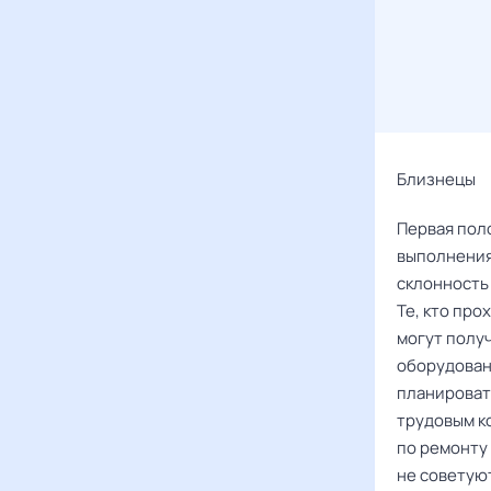
Близнецы
Первая пол
выполнения
склонность
Те, кто пр
могут полу
оборудован
планироват
трудовым к
по ремонту
не советую