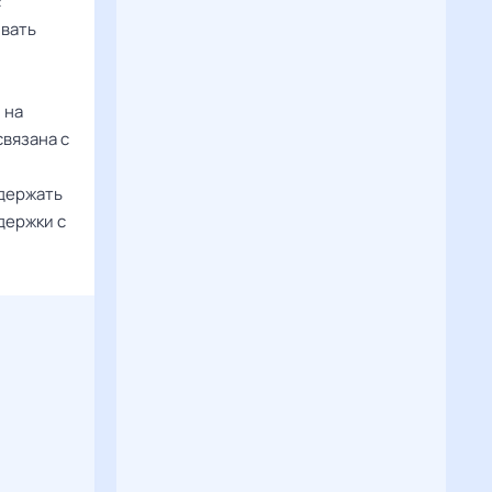
с
ывать
 на
вязана с
удержать
держки с