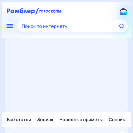
Поиск по интернету
Все статьи
Зодиак
Народные приметы
Сонник