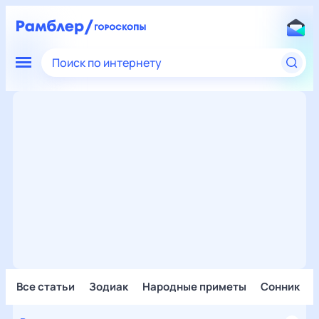
Поиск по интернету
Все статьи
Зодиак
Народные приметы
Сонник