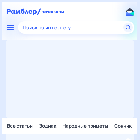
Поиск по интернету
Все статьи
Зодиак
Народные приметы
Сонник