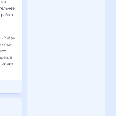
 тот
тельнее,
 работе.
чь Рыбам
ектно-
есс
дей. В
, может