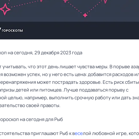
коп на сегодня, 29 декабря 2023 года
т учитывать, что этот день лишает чувства меры. В порыве аза
 возможен успех, но у него есть цена: добавится расходов и
перенапряжения может пострадать здоровье. Есть риск сбитьс
апризы детей или питомцев. Лучше поддаваться порыву с
ой целью, например, выполнить срочную работу или дать з
зательство своей правоты.
ороскоп на сегодня для Рыб
стоятельства приглашают Рыб к в
есе
лой любовной игре, кот