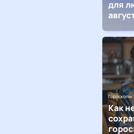
для л
авгус
Гороскопы
Как н
сохра
горос