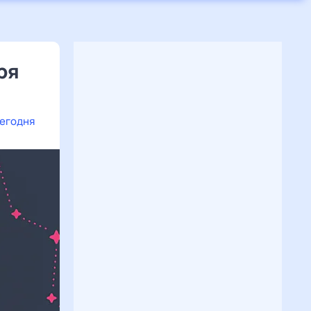
ря
сегодня