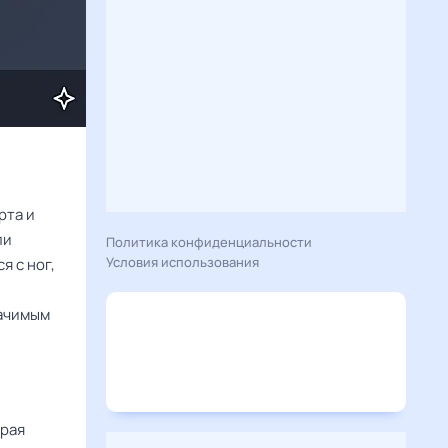
рта и
ли
Политика конфиденциальности
Условия использования
я с ног,
начимым
орая