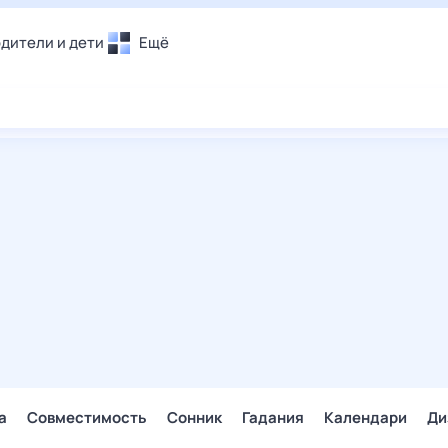
дители и дети
Ещё
Почта
овье
Поиск
лечения и отдых
Погода
и уют
ТВ-программа
т
ера
ологии и тренды
енные ситуации
егаем вместе
скопы
Помощь
а
Совместимость
Сонник
Гадания
Календари
Ди