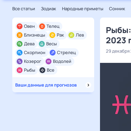
Все статьи
Зодиак
Народные приметы
Сонник
Овен
Телец
Рыбы:
Близнецы
Рак
Лев
2023 
Дева
Весы
29 декабря
Скорпион
Стрелец
Козерог
Водолей
Рыбы
Все
Ваши данные для прогнозов