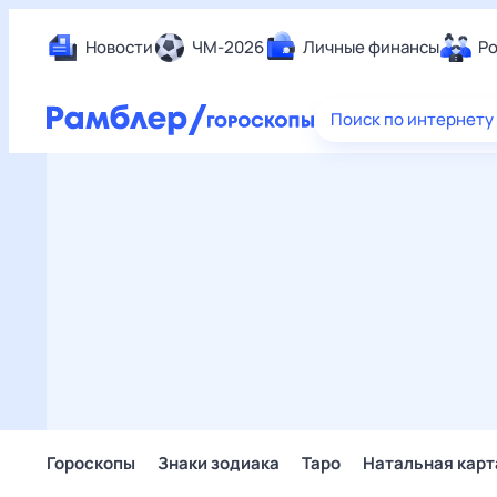
Новости
ЧМ-2026
Личные финансы
Ро
Еда
Поиск по интернету
Здор
Разв
Дом 
Спор
Карь
Авто
Техн
Жизн
Сбер
Горо
Гороскопы
Знаки зодиака
Таро
Натальная карт