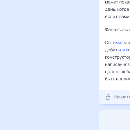
может пока
день, когда
если с вами
Финансовый
Опт
ими
зм 
добит
ься х
конструкто
написания 
целом, люб
быть вполн
Нравит