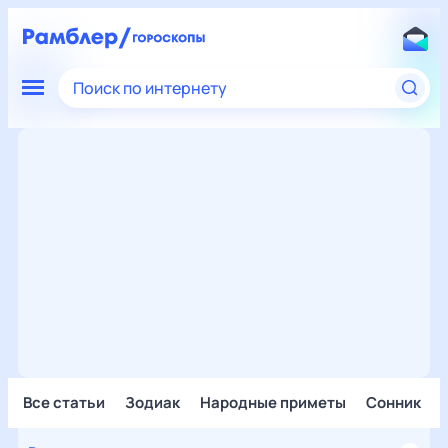
Поиск по интернету
Все статьи
Зодиак
Народные приметы
Сонник