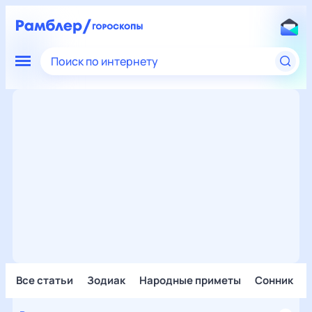
Поиск по интернету
Все статьи
Зодиак
Народные приметы
Сонник