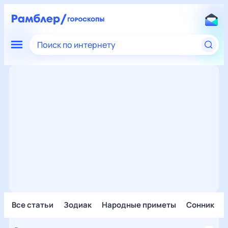
Поиск по интернету
Все статьи
Зодиак
Народные приметы
Сонник