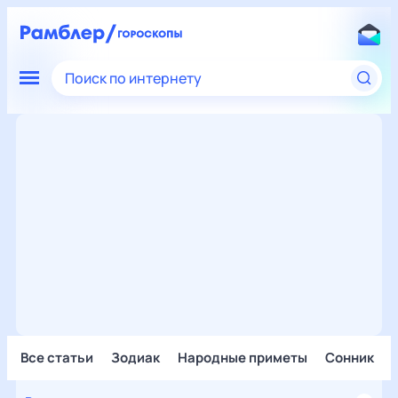
Поиск по интернету
Все статьи
Зодиак
Народные приметы
Сонник