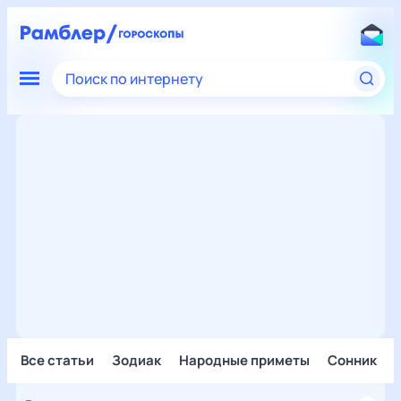
Поиск по интернету
Все статьи
Зодиак
Народные приметы
Сонник