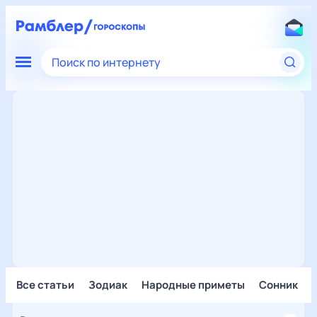
Поиск по интернету
Все статьи
Зодиак
Народные приметы
Сонник