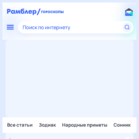
Поиск по интернету
Все статьи
Зодиак
Народные приметы
Сонник