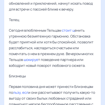
обновлений и приключений, начнут искать повод
для встречи с пассией ближе к вечеру.
Телец
Сегодня влюбленным Тельцам
стоит ц
енить
утреннюю безмятежную гармонию. Обстановка
будет приятной или хотя бы спокойной, позволит
расслабиться, насладиться счастьем или
помечтать о нем в прежнем духе. Вечером многих
Тельцов
шокируе
т поведение партнера или
взбодрит новый поворот любовного сюжета.
Близнецы
Первая половина дня может принести Близнецам
по
льзу, есл
и они рассчитывают получить какую-то
выгоду от своих былых любовных страданий или
планируют мягкое беспроблемное расставание с