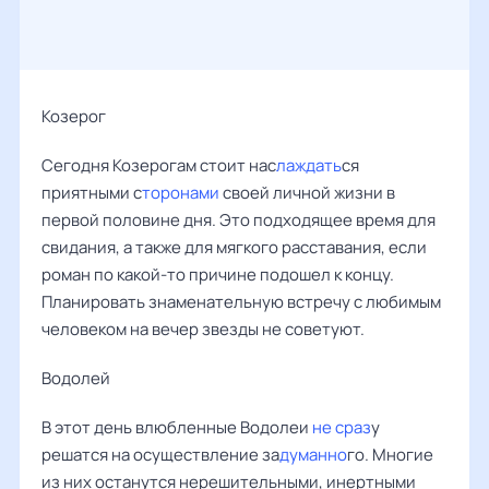
Козерог
Сегодня Козерогам стоит нас
лаждать
ся
приятными с
торонами
своей личной жизни в
первой половине дня. Это подходящее время для
свидания, а также для мягкого расставания, если
роман по какой-то причине подошел к концу.
Планировать знаменательную встречу с любимым
человеком на вечер звезды не советуют.
Водолей
В этот день влюбленные Водолеи
не сраз
у
решатся на осуществление за
думанно
го. Многие
из них останутся нерешительными, инертными