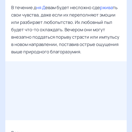
В течение д
ня Д
евам будет несложно сде
ржива
ть
свои чувства, даже если их переполняют эмоции
или разбирает любопытство. Их любовный пыл
будет что-то охлаждать. Вечером они могут
внезапно поддаться порыву страсти или импульсу
в новом направлении, поставив острые ощущения
выше природного благоразумия.