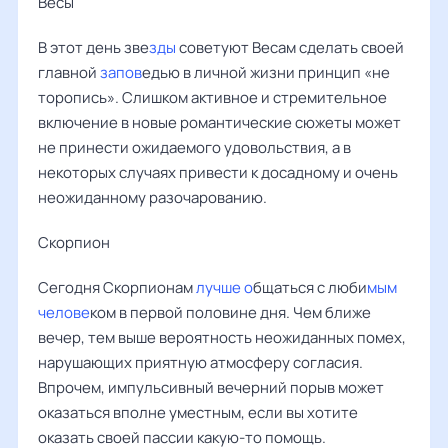
Весы ‌‌
В этот день зве
зды
советуют Весам сделать своей
главной
запов
едью в личной жизни принцип «не
торопись». Слишком активное и стремительное
включение в новые романтические сюжеты может
не принести ожидаемого удовольствия, а в
некоторых случаях привести к досадному и очень
неожиданному разочарованию.
Скорпион
Сегодня Скорпионам
лучше о
бщаться с люби
мым
челове
ком в первой половине дня. Чем ближе
вечер, тем выше вероятность неожиданных помех,
нарушающих приятную атмосферу согласия.
Впрочем, импульсивный вечерний порыв может
оказаться вполне уместным, если вы хотите
оказать своей пассии какую-то помощь.