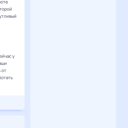
роте
второй
шутливый
ейчас у
ваши
 от
ботать