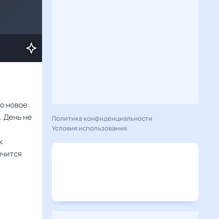
о новое:
. День не
Политика конфиденциальности
Условия использования
к
ичится