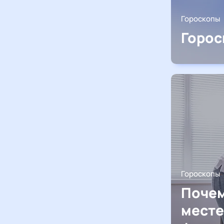
Гороскопы
Горос
Гороскопы
Почем
месте