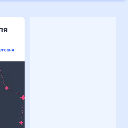
ля
сегодня