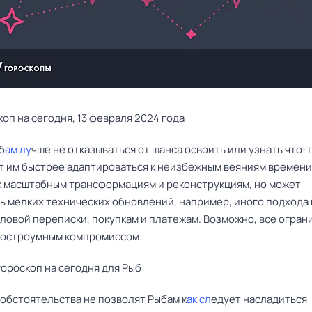
коп на сегодня, 13 февраля 2024 года
б
ам лу
чше не отказываться от шанса освоить или узнать что-т
т им быстрее адаптироваться к неизбежным веяниям времени
к масштабным трансформациям и реконструкциям, но может
ь мелких технических обновлений, например, иного подхода 
ловой переписки, покупкам и платежам. Возможно, все огран
остроумным компромиссом.
ороскоп на сегодня для Рыб
 обстоятельства не позволят Рыбам к
ак сл
едует насладиться