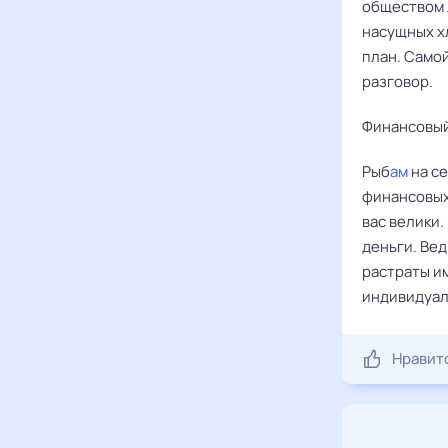
обществом 
насущных х
план. Само
разговор.
Финансовый
Рыб
ам
на се
финансовых
вас велики.
деньги. Вед
растраты и
индивидуал
Нравит