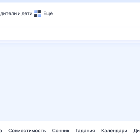
дители и дети
Ещё
Почта
овье
Поиск
лечения и отдых
Погода
и уют
ТВ-программа
т
ера
ологии и тренды
енные ситуации
егаем вместе
скопы
Помощь
а
Совместимость
Сонник
Гадания
Календари
Ди