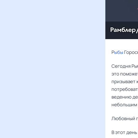
Р
ыбы
Горос
Сегодня Ры
это поможе
призывает 
потребоват
ведению де
небольшим 
Любовный г
В этот день