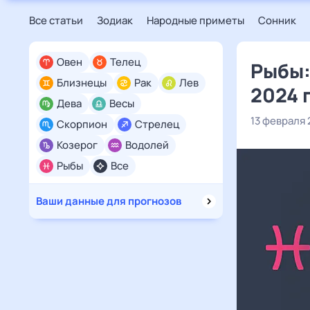
Все статьи
Зодиак
Народные приметы
Сонник
Овен
Телец
Рыбы:
Близнецы
Рак
Лев
2024 
Дева
Весы
13 февраля
Скорпион
Стрелец
Козерог
Водолей
Рыбы
Все
Ваши данные для прогнозов