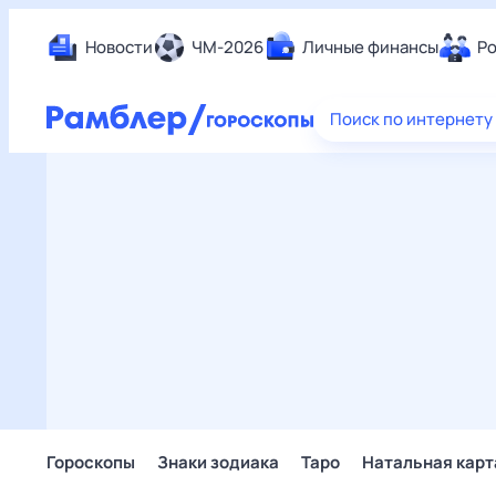
Новости
ЧМ-2026
Личные финансы
Ро
Еда
Поиск по интернету
Здор
Разв
Дом 
Спор
Карь
Авто
Техн
Жизн
Сбер
Горо
Гороскопы
Знаки зодиака
Таро
Натальная карт