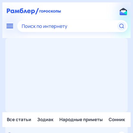
Поиск по интернету
Все статьи
Зодиак
Народные приметы
Сонник