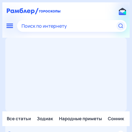
Поиск по интернету
Все статьи
Зодиак
Народные приметы
Сонник