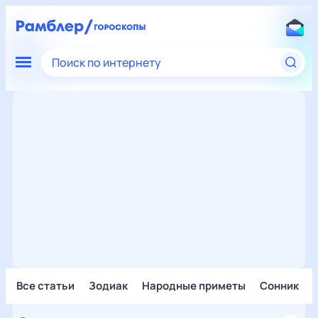
Поиск по интернету
Все статьи
Зодиак
Народные приметы
Сонник