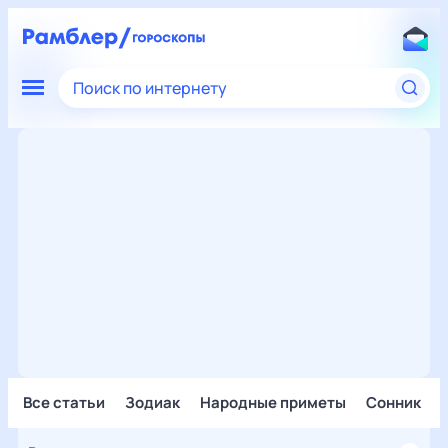
Поиск по интернету
Все статьи
Зодиак
Народные приметы
Сонник