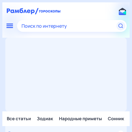
Поиск по интернету
Все статьи
Зодиак
Народные приметы
Сонник