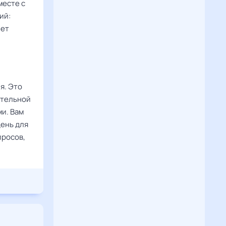
месте с
ий:
нет
я. Это
ительной
и. Вам
день для
просов,