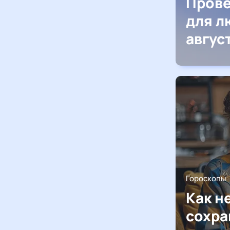
Прове
для л
авгус
Гороскопы
Как н
сохра