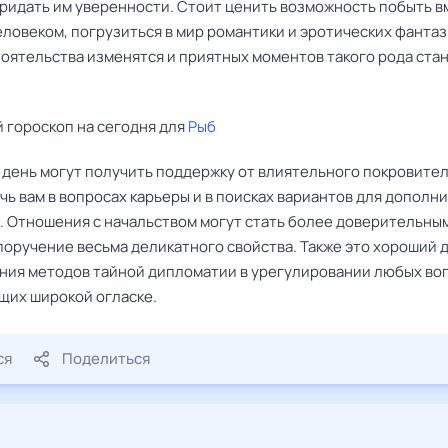
придать им уверенности. Стоит ценить возможность побыть в
ловеком, погрузиться в мир романтики и эротических фантаз
тоятельства изменятся и приятных моментов такого рода ста
 гороскоп на сегодня для
Рыб
 день могут получить поддержку от влиятельного покровител
чь вам в вопросах карьеры и в поисках вариантов для дополн
. Отношения с начальством могут стать более доверительным
поручение весьма деликатного свойства. Также это хороший 
ния методов тайной дипломатии в урегулировании любых во
щих широкой огласке.
ся
Поделиться