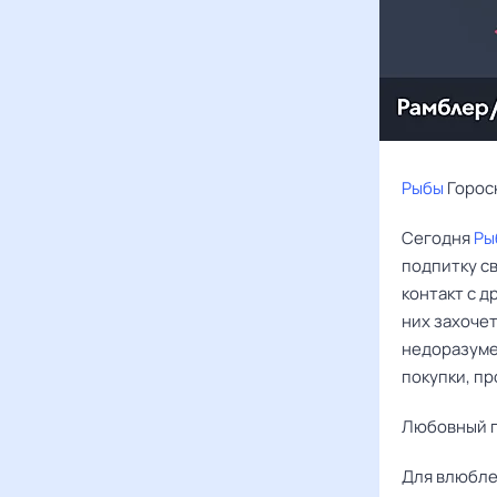
Рыбы
Гороск
Сегодня
Ры
подпитку с
контакт с д
них захоче
недоразумен
покупки, пр
Любовный г
Для влюбл