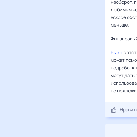
наоборот, 
любимым че
вскоре обс
меньше.
Финансовый
Рыбы
в этот
может помо
подработки
могут дать 
использова
не подлежа
Нравит