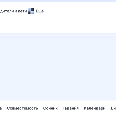
дители и дети
Ещё
Почта
овье
Поиск
лечения и отдых
Погода
и уют
ТВ-программа
т
ера
ологии и тренды
енные ситуации
егаем вместе
скопы
Помощь
а
Совместимость
Сонник
Гадания
Календари
Ди