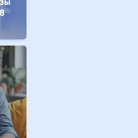
изы
8