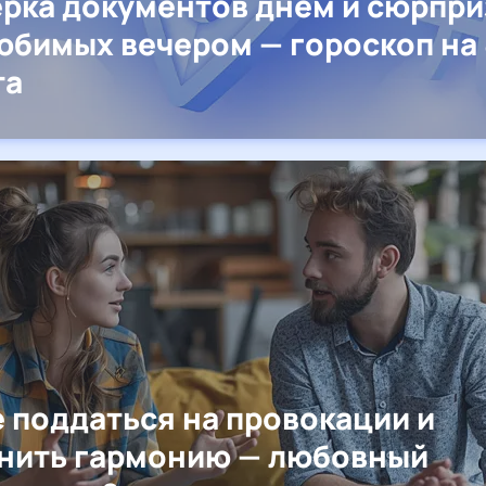
рка документов днём и сюрпр
юбимых вечером — гороскоп на 
та
е поддаться на провокации и
нить гармонию — любовный