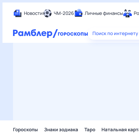
Новости
ЧМ-2026
Личные финансы
Ро
Еда
Поиск по интернету
Здор
Разв
Дом 
Спор
Карь
Авто
Техн
Жизн
Сбер
Горо
Гороскопы
Знаки зодиака
Таро
Натальная карт