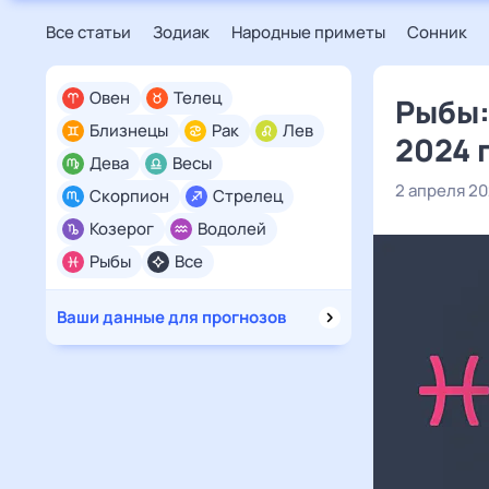
Все статьи
Зодиак
Народные приметы
Сонник
Овен
Телец
Рыбы:
Близнецы
Рак
Лев
2024 
Дева
Весы
2 апреля 2
Скорпион
Стрелец
Козерог
Водолей
Рыбы
Все
Ваши данные для прогнозов